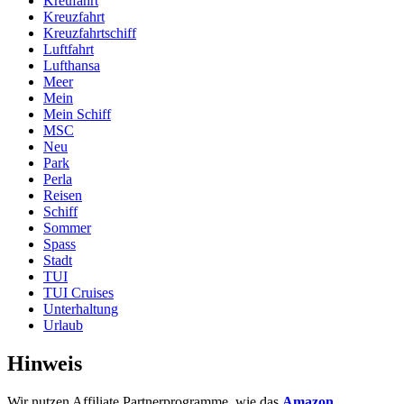
Kreufahrt
Kreuzfahrt
Kreuzfahrtschiff
Luftfahrt
Lufthansa
Meer
Mein
Mein Schiff
MSC
Neu
Park
Perla
Reisen
Schiff
Sommer
Spass
Stadt
TUI
TUI Cruises
Unterhaltung
Urlaub
Hinweis
Wir nutzen Affiliate Partnerprogramme, wie das
Amazon