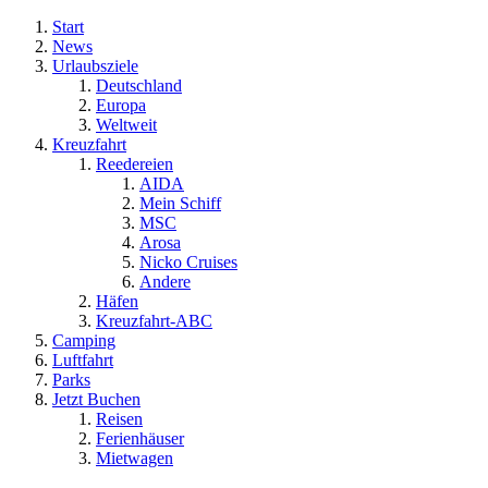
Start
News
Urlaubsziele
Deutschland
Europa
Weltweit
Kreuzfahrt
Reedereien
AIDA
Mein Schiff
MSC
Arosa
Nicko Cruises
Andere
Häfen
Kreuzfahrt-ABC
Camping
Luftfahrt
Parks
Jetzt Buchen
Reisen
Ferienhäuser
Mietwagen