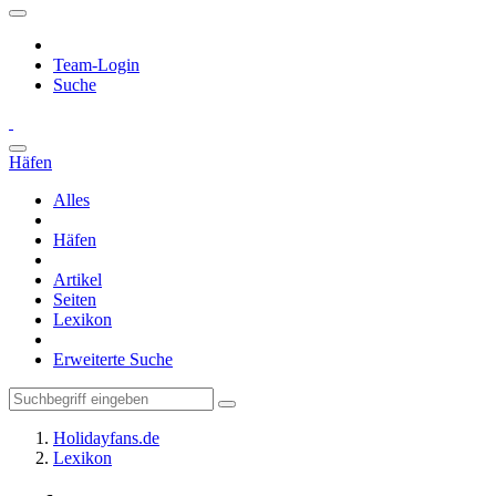
Team-Login
Suche
Häfen
Alles
Häfen
Artikel
Seiten
Lexikon
Erweiterte Suche
Holidayfans.de
Lexikon