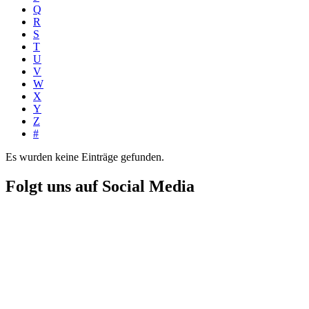
Q
R
S
T
U
V
W
X
Y
Z
#
Es wurden keine Einträge gefunden.
Folgt uns auf Social Media