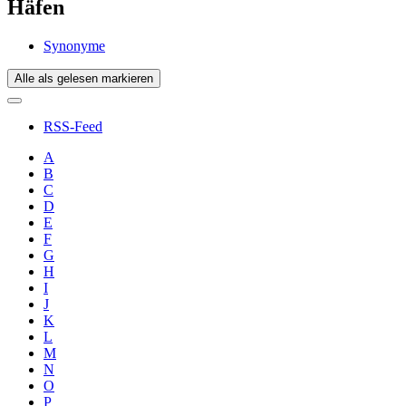
Häfen
Synonyme
Alle als gelesen markieren
RSS-Feed
A
B
C
D
E
F
G
H
I
J
K
L
M
N
O
P