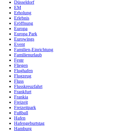
Düsseldorf
EM
Erholung
Erlebnis
Eröffnung
Europa
Europa Park
Eurowings
Event
Familien-Einrichtung
Familienurlaub
Feste
Fliegen
Flughafen
Flugzeug
Fluss
Flusskreuzfahrt
Frankfurt
Frankia
Freizeit
Freizeitpark
Fußball
Hafen
Hafengeburtstag
Hamburg