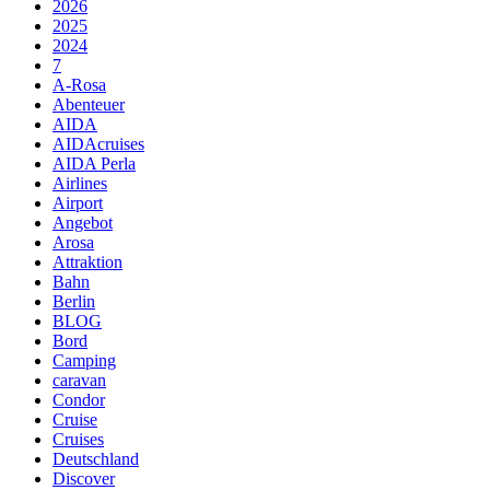
2026
2025
2024
7
A-Rosa
Abenteuer
AIDA
AIDAcruises
AIDA Perla
Airlines
Airport
Angebot
Arosa
Attraktion
Bahn
Berlin
BLOG
Bord
Camping
caravan
Condor
Cruise
Cruises
Deutschland
Discover