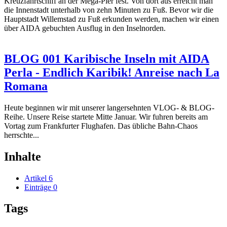
Kreuzfahrtschiff an der Mega-Pier fest. Von dort aus erreicht man
die Innenstadt unterhalb von zehn Minuten zu Fuß. Bevor wir die
Hauptstadt Willemstad zu Fuß erkunden werden, machen wir einen
über AIDA gebuchten Ausflug in den Inselnorden.
BLOG 001 Karibische Inseln mit AIDA
Perla - Endlich Karibik! Anreise nach La
Romana
Heute beginnen wir mit unserer langersehnten VLOG- & BLOG-
Reihe. Unsere Reise startete Mitte Januar. Wir fuhren bereits am
Vortag zum Frankfurter Flughafen. Das übliche Bahn-Chaos
herrschte...
Inhalte
Artikel
6
Einträge
0
Tags