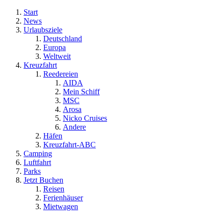
Start
News
Urlaubsziele
Deutschland
Europa
Weltweit
Kreuzfahrt
Reedereien
AIDA
Mein Schiff
MSC
Arosa
Nicko Cruises
Andere
Häfen
Kreuzfahrt-ABC
Camping
Luftfahrt
Parks
Jetzt Buchen
Reisen
Ferienhäuser
Mietwagen