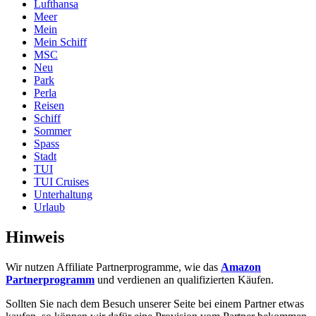
Lufthansa
Meer
Mein
Mein Schiff
MSC
Neu
Park
Perla
Reisen
Schiff
Sommer
Spass
Stadt
TUI
TUI Cruises
Unterhaltung
Urlaub
Hinweis
Wir nutzen Affiliate Partnerprogramme, wie das
Amazon
Partnerprogramm
und verdienen an qualifizierten Käufen.
Sollten Sie nach dem Besuch unserer Seite bei einem Partner etwas