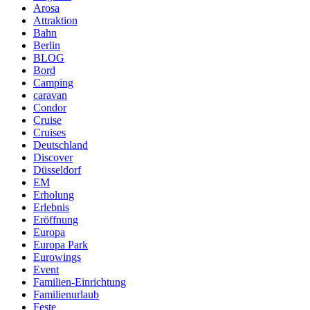
Arosa
Attraktion
Bahn
Berlin
BLOG
Bord
Camping
caravan
Condor
Cruise
Cruises
Deutschland
Discover
Düsseldorf
EM
Erholung
Erlebnis
Eröffnung
Europa
Europa Park
Eurowings
Event
Familien-Einrichtung
Familienurlaub
Feste