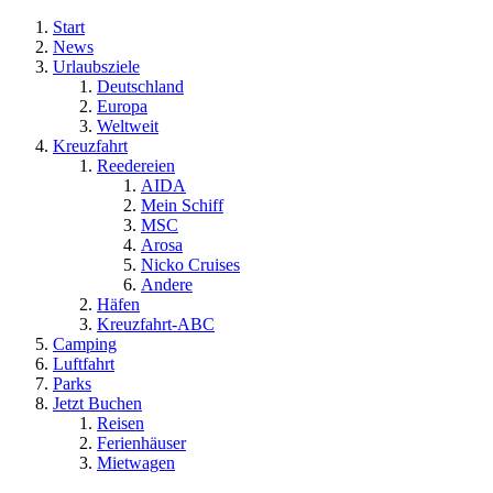
Start
News
Urlaubsziele
Deutschland
Europa
Weltweit
Kreuzfahrt
Reedereien
AIDA
Mein Schiff
MSC
Arosa
Nicko Cruises
Andere
Häfen
Kreuzfahrt-ABC
Camping
Luftfahrt
Parks
Jetzt Buchen
Reisen
Ferienhäuser
Mietwagen