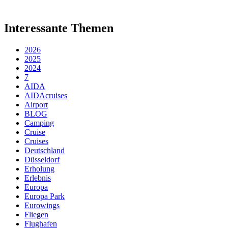
Interessante Themen
2026
2025
2024
7
AIDA
AIDAcruises
Airport
BLOG
Camping
Cruise
Cruises
Deutschland
Düsseldorf
Erholung
Erlebnis
Europa
Europa Park
Eurowings
Fliegen
Flughafen