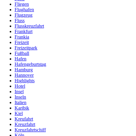
Fliegen
Flughafen
Flugzeug
Fluss
Flusskreuzfahrt
Frankfurt
Frankia
Freizeit
Freizeitpark
Fußball
Hafen
Hafengeburtstag
Hamburg
Hannover
Highlights
Hotel
Insel
Inseln
Italien
Karibik
Kiel
Kreufahrt
Kreuzfahrt
Kreuzfahrtschiff
Köln