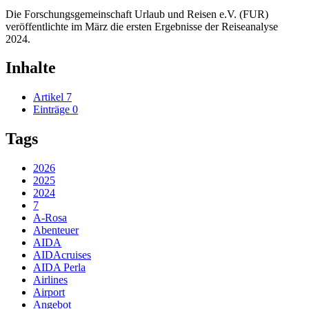
Die Forschungsgemeinschaft Urlaub und Reisen e.V. (FUR)
veröffentlichte im März die ersten Ergebnisse der Reiseanalyse
2024.
Inhalte
Artikel
7
Einträge
0
Tags
2026
2025
2024
7
A-Rosa
Abenteuer
AIDA
AIDAcruises
AIDA Perla
Airlines
Airport
Angebot