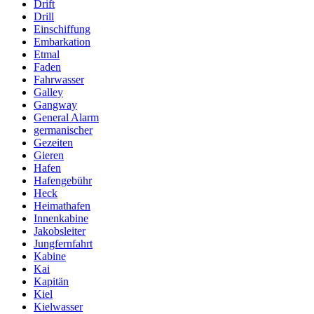
Drift
Drill
Einschiffung
Embarkation
Etmal
Faden
Fahrwasser
Galley
Gangway
General Alarm
germanischer
Gezeiten
Gieren
Hafen
Hafengebühr
Heck
Heimathafen
Innenkabine
Jakobsleiter
Jungfernfahrt
Kabine
Kai
Kapitän
Kiel
Kielwasser