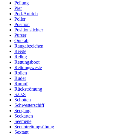
Peilung
Pier
Pod-Antrieb
Poller
Position
Positionslichter
Purser
Querab
Rangabzeichen
Reede
Reling
Rettungsboot
Rettungsweste
Rollen
Ruder
Rumpf
Rückströmung
S.O.S
Schotten
Schwesterschiff
Seegang
Seekarten
Seemeile
Seenotrettungsübung
Sextant