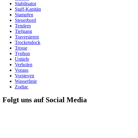
Stabilisator
Staff-Kapitän
Stampfen
Steuerbord
Tendern
Tiefgang
Traversieren
Trockendock
Trosse
Typhon
Untiefe
Verholen
Voraus
Vorsteven
Wasserlinie
Zodiac
Folgt uns auf Social Media