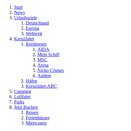
Start
News
Urlaubsziele
Deutschland
Europa
Weltweit
Kreuzfahrt
Reedereien
AIDA
Mein Schiff
MSC
Arosa
Nicko Cruises
Andere
Häfen
Kreuzfahrt-ABC
Camping
Luftfahrt
Parks
Jetzt Buchen
Reisen
Ferienhäuser
Mietwagen