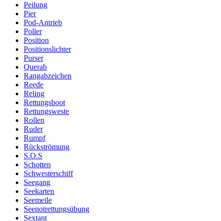
Peilung
Pier
Pod-Antrieb
Poller
Position
Positionslichter
Purser
Querab
Rangabzeichen
Reede
Reling
Rettungsboot
Rettungsweste
Rollen
Ruder
Rumpf
Rückströmung
S.O.S
Schotten
Schwesterschiff
Seegang
Seekarten
Seemeile
Seenotrettungsübung
Sextant