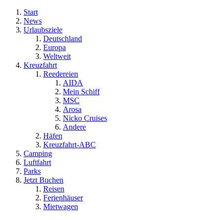
Start
News
Urlaubsziele
Deutschland
Europa
Weltweit
Kreuzfahrt
Reedereien
AIDA
Mein Schiff
MSC
Arosa
Nicko Cruises
Andere
Häfen
Kreuzfahrt-ABC
Camping
Luftfahrt
Parks
Jetzt Buchen
Reisen
Ferienhäuser
Mietwagen