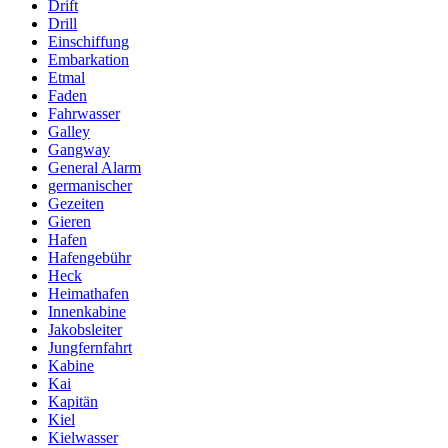
Drift
Drill
Einschiffung
Embarkation
Etmal
Faden
Fahrwasser
Galley
Gangway
General Alarm
germanischer
Gezeiten
Gieren
Hafen
Hafengebühr
Heck
Heimathafen
Innenkabine
Jakobsleiter
Jungfernfahrt
Kabine
Kai
Kapitän
Kiel
Kielwasser