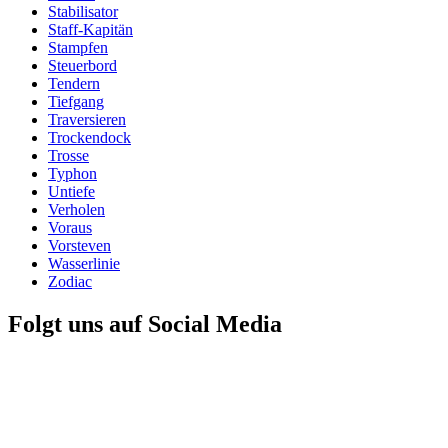
Stabilisator
Staff-Kapitän
Stampfen
Steuerbord
Tendern
Tiefgang
Traversieren
Trockendock
Trosse
Typhon
Untiefe
Verholen
Voraus
Vorsteven
Wasserlinie
Zodiac
Folgt uns auf Social Media