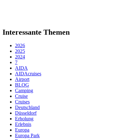
Interessante Themen
2026
2025
2024
7
AIDA
AIDAcruises
Airport
BLOG
Camping
Cruise
Cruises
Deutschland
Düsseldorf
Erholung
Erlebnis
Europa
Europa Park