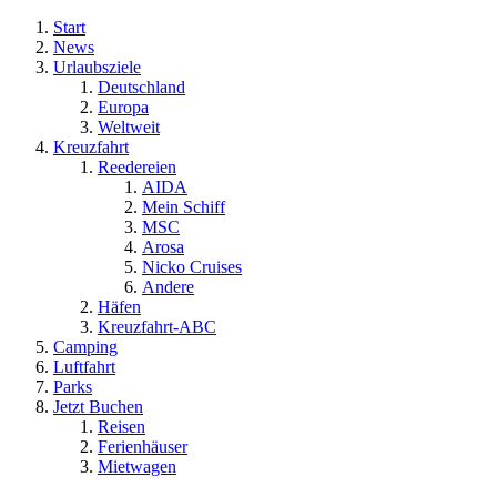
Start
News
Urlaubsziele
Deutschland
Europa
Weltweit
Kreuzfahrt
Reedereien
AIDA
Mein Schiff
MSC
Arosa
Nicko Cruises
Andere
Häfen
Kreuzfahrt-ABC
Camping
Luftfahrt
Parks
Jetzt Buchen
Reisen
Ferienhäuser
Mietwagen