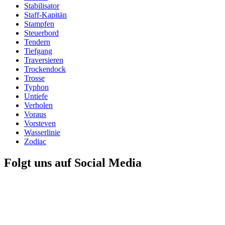
Stabilisator
Staff-Kapitän
Stampfen
Steuerbord
Tendern
Tiefgang
Traversieren
Trockendock
Trosse
Typhon
Untiefe
Verholen
Voraus
Vorsteven
Wasserlinie
Zodiac
Folgt uns auf Social Media