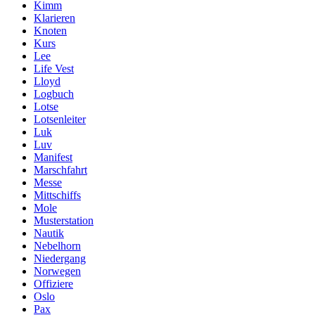
Kimm
Klarieren
Knoten
Kurs
Lee
Life Vest
Lloyd
Logbuch
Lotse
Lotsenleiter
Luk
Luv
Manifest
Marschfahrt
Messe
Mittschiffs
Mole
Musterstation
Nautik
Nebelhorn
Niedergang
Norwegen
Offiziere
Oslo
Pax