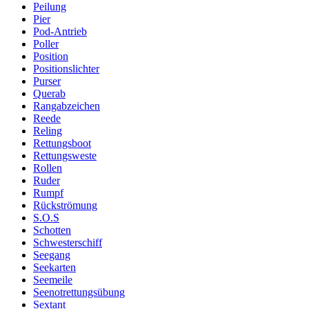
Peilung
Pier
Pod-Antrieb
Poller
Position
Positionslichter
Purser
Querab
Rangabzeichen
Reede
Reling
Rettungsboot
Rettungsweste
Rollen
Ruder
Rumpf
Rückströmung
S.O.S
Schotten
Schwesterschiff
Seegang
Seekarten
Seemeile
Seenotrettungsübung
Sextant