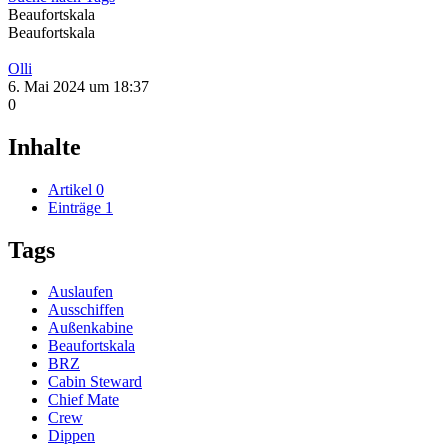
Beaufortskala
Beaufortskala
Olli
6. Mai 2024 um 18:37
0
Inhalte
Artikel
0
Einträge
1
Tags
Auslaufen
Ausschiffen
Außenkabine
Beaufortskala
BRZ
Cabin Steward
Chief Mate
Crew
Dippen