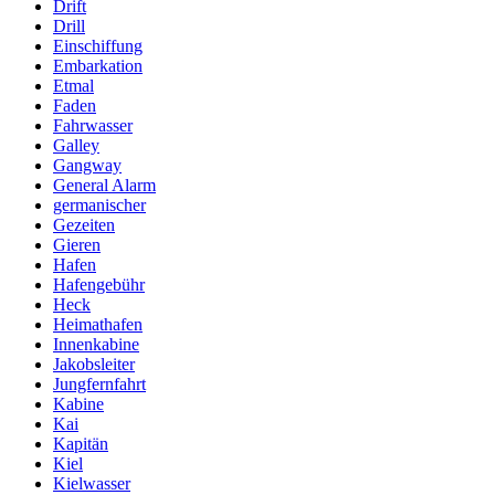
Drift
Drill
Einschiffung
Embarkation
Etmal
Faden
Fahrwasser
Galley
Gangway
General Alarm
germanischer
Gezeiten
Gieren
Hafen
Hafengebühr
Heck
Heimathafen
Innenkabine
Jakobsleiter
Jungfernfahrt
Kabine
Kai
Kapitän
Kiel
Kielwasser