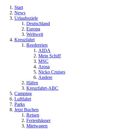
Start
News
Urlaubsziele
Deutschland
Europa
Weltweit
Kreuzfahrt
Reedereien
AIDA
Mein Schiff
MSC
Arosa
Nicko Cruises
Andere
Häfen
Kreuzfahrt-ABC
Camping
Luftfahrt
Parks
Jetzt Buchen
Reisen
Ferienhäuser
Mietwagen