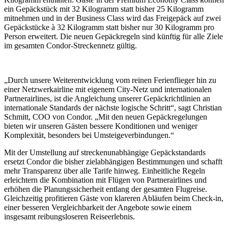
ein Gepäckstück mit 32 Kilogramm statt bisher 25 Kilogramm
mitnehmen und in der Business Class wird das Freigepäck auf zwei
Gepäckstücke à 32 Kilogramm statt bisher nur 30 Kilogramm pro
Person erweitert. Die neuen Gepäckregeln sind künftig für alle Ziele
im gesamten Condor-Streckennetz gültig.
„Durch unsere Weiterentwicklung vom reinen Ferienflieger hin zu
einer Netzwerkairline mit eigenem City-Netz und internationalen
Partnerairlines, ist die Angleichung unserer Gepäckrichtlinien an
internationale Standards der nächste logische Schritt“, sagt Christian
Schmitt, COO von Condor. „Mit den neuen Gepäckregelungen
bieten wir unseren Gästen bessere Konditionen und weniger
Komplexität, besonders bei Umsteigeverbindungen.“
Mit der Umstellung auf streckenunabhängige Gepäckstandards
ersetzt Condor die bisher zielabhängigen Bestimmungen und schafft
mehr Transparenz über alle Tarife hinweg. Einheitliche Regeln
erleichtern die Kombination mit Flügen von Partnerairlines und
erhöhen die Planungssicherheit entlang der gesamten Flugreise.
Gleichzeitig profitieren Gäste von klareren Abläufen beim Check-in,
einer besseren Vergleichbarkeit der Angebote sowie einem
insgesamt reibungsloseren Reiseerlebnis.