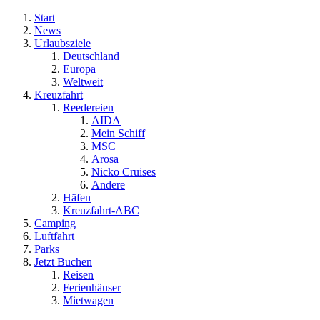
Start
News
Urlaubsziele
Deutschland
Europa
Weltweit
Kreuzfahrt
Reedereien
AIDA
Mein Schiff
MSC
Arosa
Nicko Cruises
Andere
Häfen
Kreuzfahrt-ABC
Camping
Luftfahrt
Parks
Jetzt Buchen
Reisen
Ferienhäuser
Mietwagen