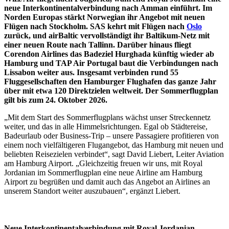
neue Interkontinentalverbindung nach Amman einführt. Im
Norden Europas stärkt Norwegian ihr Angebot mit neuen
Flügen nach Stockholm. SAS kehrt mit Flügen nach
Oslo
zurück, und airBaltic vervollständigt ihr Baltikum-Netz mit
einer neuen Route nach Tallinn. Darüber hinaus fliegt
Corendon Airlines das Badeziel Hurghada künftig wieder ab
Hamburg und TAP Air Portugal baut die Verbindungen nach
Lissabon weiter aus. Insgesamt verbinden rund 55
Fluggesellschaften den Hamburger Flughafen das ganze Jahr
über mit etwa 120 Direktzielen weltweit. Der Sommerflugplan
gilt bis zum 24. Oktober 2026.
„Mit dem Start des Sommerflugplans wächst unser Streckennetz
weiter, und das in alle Himmelsrichtungen. Egal ob Städtereise,
Badeurlaub oder Business-Trip – unsere Passagiere profitieren von
einem noch vielfältigeren Flugangebot, das Hamburg mit neuen und
beliebten Reisezielen verbindet“, sagt David Liebert, Leiter Aviation
am Hamburg Airport. „Gleichzeitig freuen wir uns, mit Royal
Jordanian im Sommerflugplan eine neue Airline am Hamburg
Airport zu begrüßen und damit auch das Angebot an Airlines an
unserem Standort weiter auszubauen“, ergänzt Liebert.
Neue Interkontinentalverbindung mit Royal Jordanian