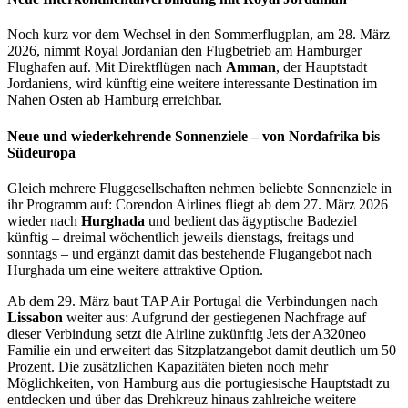
Noch kurz vor dem Wechsel in den Sommerflugplan, am 28. März
2026, nimmt Royal Jordanian den Flugbetrieb am Hamburger
Flughafen auf. Mit Direktflügen nach
Amman
, der Hauptstadt
Jordaniens, wird künftig eine weitere interessante Destination im
Nahen Osten ab Hamburg erreichbar.
Neue und wiederkehrende Sonnenziele – von Nordafrika bis
Südeuropa
Gleich mehrere Fluggesellschaften nehmen beliebte Sonnenziele in
ihr Programm auf: Corendon Airlines fliegt ab dem 27. März 2026
wieder nach
Hurghada
und bedient das ägyptische Badeziel
künftig – dreimal wöchentlich jeweils dienstags, freitags und
sonntags – und ergänzt damit das bestehende Flugangebot nach
Hurghada um eine weitere attraktive Option.
Ab dem 29. März baut TAP Air Portugal die Verbindungen nach
Lissabon
weiter aus: Aufgrund der gestiegenen Nachfrage auf
dieser Verbindung setzt die Airline zukünftig Jets der A320neo
Familie ein und erweitert das Sitzplatzangebot damit deutlich um 50
Prozent. Die zusätzlichen Kapazitäten bieten noch mehr
Möglichkeiten, von Hamburg aus die portugiesische Hauptstadt zu
entdecken und über das Drehkreuz hinaus zahlreiche weitere