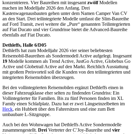
konzentrieren. Vier Baureihen mit insgesamt
zwölf
Modellen
machen im Modelljahr 2026 den Anfang. Drei
Kastenwagenausbauten gehen unter dem Namen Camper Van CV
an den Start. Drei teilintegrierte Modelle umfasst die Slim-Baureihe
auf Ford Transit, zwei weitere die „Pure“ genannten Teilintegrierten
auf Fiat Ducato und vier Grundrisse bietet die Advanced-Baureihe
ebenfalls auf Fiat Ducato.
Dethleffs, Halle 6/D05
Dethleffs hat zum Modelljahr 2026 vier seiner beliebtesten
Reisemobil-Baureihen als Sondermodell Active aufgelegt. Insgesamt
19
Modelle kommen als Trend Active, JustGo Active, Globebus Go
Active und Globetrail Active auf den Markt. Reichlich Ausstattung
mit großem Preisvorteil soll die Kunden von den teilintegrierten und
integrierten Reisemobilen überzeugen.
Bei den vollintegrierten Reisemobilen ergänzt Dethleffs einen in
dieser Fahrzeugklasse eher selten zu findenden Grundriss: Ein
Vollintegrierter für Familien. Bis zu fünf Personen finden im XL
Family einen Schlafplatz. Dazu hat er zwei Längseinzelbetten im
Heck
, ein Hubbett über den Fahrersitzen und eine zum Bett
umbaubare L-Sitzgruppe.
Auch bei den Wohnwagen hat Dethleffs Active Sondermodelle
zusammengestellt.
Drei
Vertreter der C’Joy-Baureihe und
vier