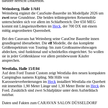
darüber herrscht Diskretion.
Weinsberg, Halle 1/A01
Weinsberg ergänzt die CaraSuite-Baureihe im Modelljahr 2026 um
zwei
neue Grundrisse. Die beiden teilintegrierten Reisemobile
unterscheiden sich vor allem im Schlafbereich: Der 650 MEG
kommt mit Längseinzelbetten im
Heck
, der 700 DX mit einem
mittig angeordneten Queensbett.
Bei den Caravans hat Weinsberg seine CaraOne Baureihe innen
grundlegend überarbeitet. Die
elf
Modelle, die das komplette
Größenspektrum von Touring- bis zum Großraumwohnwagen
abdecken, sind funktional und schnörkellos eingerichtet. So wollen
sie in jeder Größenklasse vor allem preisbewusste Käufer
ansprechen.
Westfalia, Halle 15/E04
Auf dem Ford Transit Custom zeigt Westfalia den neuen kompakten
Campingbus namens Kipling. Mit Hilfe von
Karosserieverbreiterungen im
Heck
installiert Westfalia ein Querbett
mit immerhin 1,90 Meter Länge und 1,30 Meter Breite im
Heck
des
Ford. Zusätzlich sind zwei Schlafplätze unter dem Aufstelldach
nutzbar.
Daten und Fakten zum CARAVAN SALON DÜSSELDORF