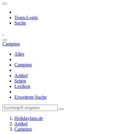
Team-Login
Suche
Camping
Alles
Camping
Artikel
Seiten
Lexikon
Erweiterte Suche
Holidayfans.de
Artikel
Camping