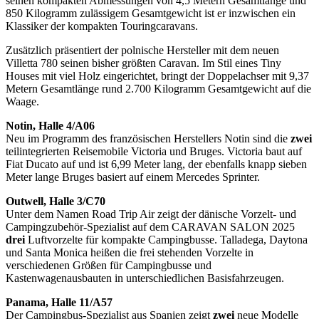
seinen kompakten Abmessungen von 4,5 Metern Gesamtlänge und
850 Kilogramm zulässigem Gesamtgewicht ist er inzwischen ein
Klassiker der kompakten Touringcaravans.
Zusätzlich präsentiert der polnische Hersteller mit dem neuen
Villetta 780 seinen bisher größten Caravan. Im Stil eines Tiny
Houses mit viel Holz eingerichtet, bringt der Doppelachser mit 9,37
Metern Gesamtlänge rund 2.700 Kilogramm Gesamtgewicht auf die
Waage.
Notin, Halle 4/A06
Neu im Programm des französischen Herstellers Notin sind die
zwei
teilintegrierten Reisemobile Victoria und Bruges. Victoria baut auf
Fiat Ducato auf und ist 6,99 Meter lang, der ebenfalls knapp sieben
Meter lange Bruges basiert auf einem Mercedes Sprinter.
Outwell, Halle 3/C70
Unter dem Namen Road Trip Air zeigt der dänische Vorzelt- und
Campingzubehör-Spezialist auf dem CARAVAN SALON 2025
drei
Luftvorzelte für kompakte Campingbusse. Talladega, Daytona
und Santa Monica heißen die frei stehenden Vorzelte in
verschiedenen Größen für Campingbusse und
Kastenwagenausbauten in unterschiedlichen Basisfahrzeugen.
Panama, Halle 11/A57
Der Campingbus-Spezialist aus Spanien zeigt
zwei
neue Modelle