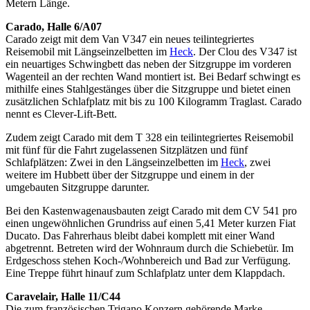
Metern Länge.
Carado, Halle 6/A07
Carado zeigt mit dem Van V347 ein neues teilintegriertes
Reisemobil mit Längseinzelbetten im
Heck
. Der Clou des V347 ist
ein neuartiges Schwingbett das neben der Sitzgruppe im vorderen
Wagenteil an der rechten Wand montiert ist. Bei Bedarf schwingt es
mithilfe eines Stahlgestänges über die Sitzgruppe und bietet einen
zusätzlichen Schlafplatz mit bis zu 100 Kilogramm Traglast. Carado
nennt es Clever-Lift-Bett.
Zudem zeigt Carado mit dem T 328 ein teilintegriertes Reisemobil
mit fünf für die Fahrt zugelassenen Sitzplätzen und fünf
Schlafplätzen: Zwei in den Längseinzelbetten im
Heck
, zwei
weitere im Hubbett über der Sitzgruppe und einem in der
umgebauten Sitzgruppe darunter.
Bei den Kastenwagenausbauten zeigt Carado mit dem CV 541 pro
einen ungewöhnlichen Grundriss auf einen 5,41 Meter kurzen Fiat
Ducato. Das Fahrerhaus bleibt dabei komplett mit einer Wand
abgetrennt. Betreten wird der Wohnraum durch die Schiebetür. Im
Erdgeschoss stehen Koch-/Wohnbereich und Bad zur Verfügung.
Eine Treppe führt hinauf zum Schlafplatz unter dem Klappdach.
Caravelair, Halle 11/C44
Die zum französischen Trigano Konzern gehörende Marke