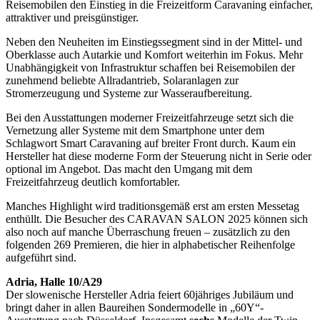
Reisemobilen den Einstieg in die Freizeitform Caravaning einfacher,
attraktiver und preisgünstiger.
Neben den Neuheiten im Einstiegssegment sind in der Mittel- und
Oberklasse auch Autarkie und Komfort weiterhin im Fokus. Mehr
Unabhängigkeit von Infrastruktur schaffen bei Reisemobilen der
zunehmend beliebte Allradantrieb, Solaranlagen zur
Stromerzeugung und Systeme zur Wasseraufbereitung.
Bei den Ausstattungen moderner Freizeitfahrzeuge setzt sich die
Vernetzung aller Systeme mit dem Smartphone unter dem
Schlagwort Smart Caravaning auf breiter Front durch. Kaum ein
Hersteller hat diese moderne Form der Steuerung nicht in Serie oder
optional im Angebot. Das macht den Umgang mit dem
Freizeitfahrzeug deutlich komfortabler.
Manches Highlight wird traditionsgemäß erst am ersten Messetag
enthüllt. Die Besucher des CARAVAN SALON 2025 können sich
also noch auf manche Überraschung freuen – zusätzlich zu den
folgenden 269 Premieren, die hier in alphabetischer Reihenfolge
aufgeführt sind.
Adria, Halle 10/A29
Der slowenische Hersteller Adria feiert 60jähriges Jubiläum und
bringt daher in allen Baureihen Sondermodelle in „60Y“-