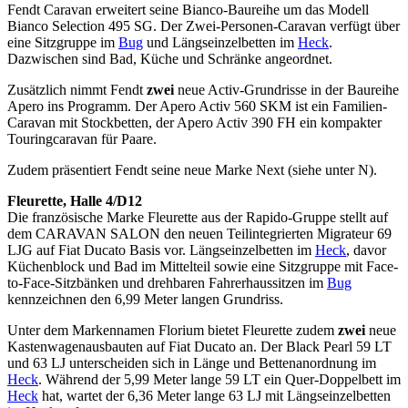
Fendt Caravan erweitert seine Bianco-Baureihe um das Modell
Bianco Selection 495 SG. Der Zwei-Personen-Caravan verfügt über
eine Sitzgruppe im
Bug
und Längseinzelbetten im
Heck
.
Dazwischen sind Bad, Küche und Schränke angeordnet.
Zusätzlich nimmt Fendt
zwei
neue Activ-Grundrisse in der Baureihe
Apero ins Programm. Der Apero Activ 560 SKM ist ein Familien-
Caravan mit Stockbetten, der Apero Activ 390 FH ein kompakter
Touringcaravan für Paare.
Zudem präsentiert Fendt seine neue Marke Next (siehe unter N).
Fleurette, Halle 4/D12
Die französische Marke Fleurette aus der Rapido-Gruppe stellt auf
dem CARAVAN SALON den neuen Teilintegrierten Migrateur 69
LJG auf Fiat Ducato Basis vor. Längseinzelbetten im
Heck
, davor
Küchenblock und Bad im Mittelteil sowie eine Sitzgruppe mit Face-
to-Face-Sitzbänken und drehbaren Fahrerhaussitzen im
Bug
kennzeichnen den 6,99 Meter langen Grundriss.
Unter dem Markennamen Florium bietet Fleurette zudem
zwei
neue
Kastenwagenausbauten auf Fiat Ducato an. Der Black Pearl 59 LT
und 63 LJ unterscheiden sich in Länge und Bettenanordnung im
Heck
. Während der 5,99 Meter lange 59 LT ein Quer-Doppelbett im
Heck
hat, wartet der 6,36 Meter lange 63 LJ mit Längseinzelbetten