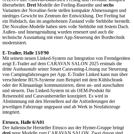
überarbeitet.
Drei
Modelle der Feeling-Baureihe und
sechs
Varianten der Novaline-Serie stellen kompakte Abmessungen und
niedriges Gewicht ins Zentrum der Entwicklung. Der Feeling hat
ein Hubdach, das im angehobenen Zustand volle Stehhöhe herstellt.
Die Novaline-Modelle haben stets volle Stehhöhe mit festem Dach.
Außen- und Innengestaltung wurden erneuert und auch die
technische Ausstattung mit einer App-Steuerung der Bordtechnik
modernisiert.
E-Trailer, Halle 13/F90
Mit seinem neuen Linked-System zur Integration von Fremdgeräten
zeigt E-Trailer auf dem CARAVAN SALON 2025 erstmals die
dritte Ausbaustufe seiner Smart Caravaning-Lösung zur Steuerung
von Campingfahrzeugen per App. E-Trailer Linked kann nun über
verschiedene BUS-Systeme zum Beispiel mit dem Kühlschrank
oder der Klimaanlage kommunizieren, diese an- und ausschalten
und steuern. Das Linked-System ist als OEM-Produkt für
Reisemobil und Caravanhersteller konzipiert. Es wird in
Abstimmung mit den Herstellern auf die Anforderungen der
jeweiligen Fahrzeuge angepasst und ab Werk in Neufahrzeuge
integriert.
Etrusco, Halle 6/A01
Der italienische Hersteller Etrusco aus der Hymer-Gruppe bringt
drei
neue Modelle zum CARAVAN SALON. Zwei davon sind