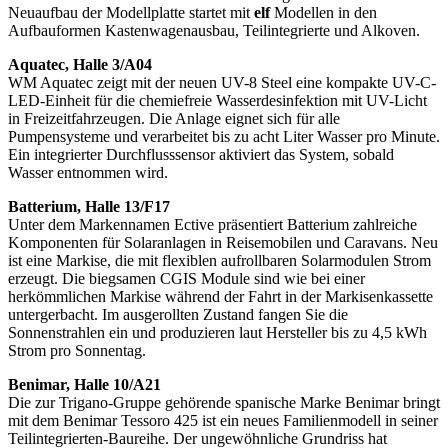
Neuaufbau der Modellplatte startet mit
elf
Modellen in den
Aufbauformen Kastenwagenausbau, Teilintegrierte und Alkoven.
Aquatec, Halle 3/A04
WM Aquatec zeigt mit der neuen UV-8 Steel eine kompakte UV-C-
LED-Einheit für die chemiefreie Wasserdesinfektion mit UV-Licht
in Freizeitfahrzeugen. Die Anlage eignet sich für alle
Pumpensysteme und verarbeitet bis zu acht Liter Wasser pro Minute.
Ein integrierter Durchflusssensor aktiviert das System, sobald
Wasser entnommen wird.
Batterium, Halle 13/F17
Unter dem Markennamen Ective präsentiert Batterium zahlreiche
Komponenten für Solaranlagen in Reisemobilen und Caravans. Neu
ist eine Markise, die mit flexiblen aufrollbaren Solarmodulen Strom
erzeugt. Die biegsamen CGIS Module sind wie bei einer
herkömmlichen Markise während der Fahrt in der Markisenkassette
untergerbacht. Im ausgerollten Zustand fangen Sie die
Sonnenstrahlen ein und produzieren laut Hersteller bis zu 4,5 kWh
Strom pro Sonnentag.
Benimar, Halle 10/A21
Die zur Trigano-Gruppe gehörende spanische Marke Benimar bringt
mit dem Benimar Tessoro 425 ist ein neues Familienmodell in seiner
Teilintegrierten-Baureihe. Der ungewöhnliche Grundriss hat