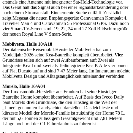
erstmals eine Antenne mit integrierter Sat-Hold-Technologie vor.
Das Gerät hält das Signal auch bei einer Signalstärkeänderung oder
nach einem Stromausfall. Eine erneute Suche entfällt. Zusätzlich
zeigt Megasat die neuen Empfangsgeräte Caravanman Kompakt 4,
Traveller-Man 4 und Caravanman 55 Professional GPS. Dazu noch
vier Smart-TV-Screens mit 19, 22, 24 und 27 Zoll Bildschirmgröße
der neuen Royal Line V Smart-Serie.
Mobilvetta, Halle 10/A18
Der italienische Reisemobil-Hersteller Mobilvetta hat zum
Modelljahr 2026 seine Kea-Baureihe komplett überarbeitet.
Vier
Grundrisse teilen sich auf zwei Aufbauformen auf: Zwei als
Integrierte Kea I und zwei als Teilintegrierte Kea P. Alle vier bauen
auf Fiat Ducato auf und sind 7,47 Meter lang. Im Innenraum möchte
Mobilvetta Design und Alltagstauglichkeit miteinander verbinden.
Morelo, Halle 16/A04
Der Luxusmobile-Hersteller aus Franken hat seine Einsteiger
Baureihe Home komplett überarbeitet. Auf Basis des Iveco Daily
baut Morelo
drei
Grundrisse, die den Einstieg in die Welt der
„Liner“ genannten Landyachten darstellen. Das leichteste und
kürzeste Modell der Morelo-Familie ist zukünftig der Home 78 L,
der mit 5,6 Tonnen zulässigem Gesamtgewicht und 7,81 Metern
Länge noch mit der C1 Fahrerlaubnis zu fahren ist.