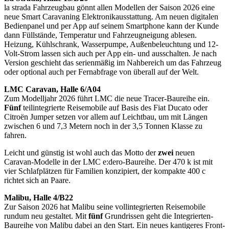
la strada Fahrzeugbau gönnt allen Modellen der Saison 2026 eine
neue Smart Caravaning Elektronikausstattung. Am neuen digitalen
Bedienpanel und per App auf seinem Smartphone kann der Kunde
dann Füllstände, Temperatur und Fahrzeugneigung ablesen.
Heizung, Kühlschrank, Wasserpumpe, Außenbeleuchtung und 12-
Volt-Strom lassen sich auch per App ein- und ausschalten. Je nach
Version geschieht das serienmäßig im Nahbereich um das Fahrzeug
oder optional auch per Fernabfrage von überall auf der Welt.
LMC Caravan, Halle 6/A04
Zum Modelljahr 2026 führt LMC die neue Tracer-Baureihe ein.
Fünf
teilintegrierte Reisemobile auf Basis des Fiat Ducato oder
Citroën Jumper setzen vor allem auf Leichtbau, um mit Längen
zwischen 6 und 7,3 Metern noch in der 3,5 Tonnen Klasse zu
fahren.
Leicht und günstig ist wohl auch das Motto der
zwei
neuen
Caravan-Modelle in der LMC e:dero-Baureihe. Der 470 k ist mit
vier Schlafplätzen für Familien konzipiert, der kompakte 400 c
richtet sich an Paare.
Malibu, Halle 4/B22
Zur Saison 2026 hat Malibu seine vollintegrierten Reisemobile
rundum neu gestaltet. Mit
fünf
Grundrissen geht die Integrierten-
Baureihe von Malibu dabei an den Start. Ein neues kantigeres Front-