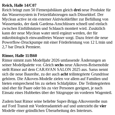
Reich, Halle 14/C07
Reich bringt zum 50 Firmenjubiläum gleich
drei
neue Produkte für
das Wasserssystem in Freizeitfahrzeugen nach Düsseldorf. Der
Myclean active ist ein externer Aktivkohlefilter zur Befüllung von
Wassertanks, der dank Gardena-Anschlüssen schnell und einfach
zwischen Einfüllstutzen und Schlauch montiert wird. Zusätzlich
kann der neue Myclean water steril ergänzt werden, der für
mikrobiologisch einwandfreies Wasser sorgt. Dazu feiert die neue
Powerflow-Druckpumpe mit einer Förderleistung von 12 L/min und
2,7 bar Druck Premiere.
Rimor, Halle 11/B60
Rimor nimmt zum Modelljahr 2026 umfassende Änderungen an
seiner Modellpalette vor. Gleich
sechs
neue Alkoven-Reisemobile
stellt Rimor auf dem CARAVAN SALON 2025 aus. Sarus nennt
sich die neue Baureihe, zu der auch
acht
teilintegrierte Grundrisse
gehören. Die Alkoven-Modelle zielen vor allem auf Familien und
bieten entsprechend bis zu sieben Schlafplätze. Die Teilintegrierten
sind eher für Paare oder bis zu vier Personen geeignet, je nach
Einsatz eines Hubbettes über der Sitzgruppe im vorderen Wagenteil.
Zudem baut Rimor seine beliebte Super-Brigg-Alkovenreihe nun
auf Ford Transit mit Vorderradantrieb auf und unterzieht die
vier
Modelle einer gründlichen Überarbeitung des Interieurs.