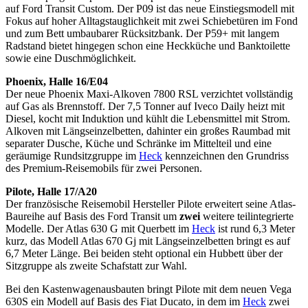
auf Ford Transit Custom. Der P09 ist das neue Einstiegsmodell mit
Fokus auf hoher Alltagstauglichkeit mit zwei Schiebetüren im Fond
und zum Bett umbaubarer Rücksitzbank. Der P59+ mit langem
Radstand bietet hingegen schon eine Heckküche und Banktoilette
sowie eine Duschmöglichkeit.
Phoenix, Halle 16/E04
Der neue Phoenix Maxi-Alkoven 7800 RSL verzichtet vollständig
auf Gas als Brennstoff. Der 7,5 Tonner auf Iveco Daily heizt mit
Diesel, kocht mit Induktion und kühlt die Lebensmittel mit Strom.
Alkoven mit Längseinzelbetten, dahinter ein großes Raumbad mit
separater Dusche, Küche und Schränke im Mittelteil und eine
geräumige Rundsitzgruppe im
Heck
kennzeichnen den Grundriss
des Premium-Reisemobils für zwei Personen.
Pilote, Halle 17/A20
Der französische Reisemobil Hersteller Pilote erweitert seine Atlas-
Baureihe auf Basis des Ford Transit um
zwei
weitere teilintegrierte
Modelle. Der Atlas 630 G mit Querbett im
Heck
ist rund 6,3 Meter
kurz, das Modell Atlas 670 Gj mit Längseinzelbetten bringt es auf
6,7 Meter Länge. Bei beiden steht optional ein Hubbett über der
Sitzgruppe als zweite Schafstatt zur Wahl.
Bei den Kastenwagenausbauten bringt Pilote mit dem neuen Vega
630S ein Modell auf Basis des Fiat Ducato, in dem im
Heck
zwei