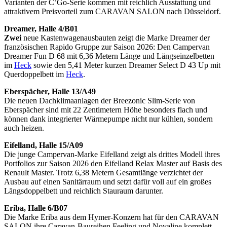
Varianten der C’Go-Serie kommen mit reichlich Ausstattung und
attraktivem Preisvorteil zum CARAVAN SALON nach Düsseldorf.
Dreamer, Halle 4/B01
Zwei
neue Kastenwagenausbauten zeigt die Marke Dreamer der
französischen Rapido Gruppe zur Saison 2026: Den Campervan
Dreamer Fun D 68 mit 6,36 Metern Länge und Längseinzelbetten
im
Heck
sowie den 5,41 Meter kurzen Dreamer Select D 43 Up mit
Querdoppelbett im
Heck
.
Eberspächer, Halle 13/A49
Die neuen Dachklimaanlagen der Breezonic Slim-Serie von
Eberspächer sind mit 22 Zentimetern Höhe besonders flach und
können dank integrierter Wärmepumpe nicht nur kühlen, sondern
auch heizen.
Eifelland, Halle 15/A09
Die junge Campervan-Marke Eifelland zeigt als drittes Modell ihres
Portfolios zur Saison 2026 den Eifelland Relax Master auf Basis des
Renault Master. Trotz 6,38 Metern Gesamtlänge verzichtet der
Ausbau auf einen Sanitärraum und setzt dafür voll auf ein großes
Längsdoppelbett und reichlich Stauraum darunter.
Eriba, Halle 6/B07
Die Marke Eriba aus dem Hymer-Konzern hat für den CARAVAN
SALON ihre Caravan-Baureihen Feeling und Novaline komplett