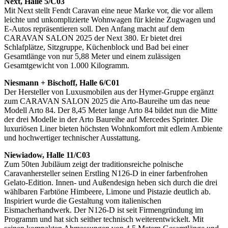
Next, Halle 5/C03
Mit Next stellt Fendt Caravan eine neue Marke vor, die vor allem
leichte und unkomplizierte Wohnwagen für kleine Zugwagen und
E-Autos repräsentieren soll. Den Anfang macht auf dem
CARAVAN SALON 2025 der Next 380. Er bietet drei
Schlafplätze, Sitzgruppe, Küchenblock und Bad bei einer
Gesamtlänge von nur 5,88 Meter und einem zulässigen
Gesamtgewicht von 1.000 Kilogramm.
Niesmann + Bischoff, Halle 6/C01
Der Hersteller von Luxusmobilen aus der Hymer-Gruppe ergänzt
zum CARAVAN SALON 2025 die Arto-Baureihe um das neue
Modell Arto 84. Der 8,45 Meter lange Arto 84 bildet nun die Mitte
der drei Modelle in der Arto Baureihe auf Mercedes Sprinter. Die
luxuriösen Liner bieten höchsten Wohnkomfort mit edlem Ambiente
und hochwertiger technischer Ausstattung.
Niewiadow, Halle 11/C03
Zum 50ten Jubiläum zeigt der traditionsreiche polnische
Caravanhersteller seinen Erstling N126-D in einer farbenfrohen
Gelato-Edition. Innen- und Außendesign heben sich durch die drei
wählbaren Farbtöne Himbeere, Limone und Pistazie deutlich ab.
Inspiriert wurde die Gestaltung vom italienischen
Eismacherhandwerk. Der N126-D ist seit Firmengründung im
Programm und hat sich seither technisch weiterentwickelt. Mit