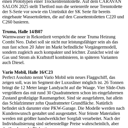
einen Prototypen einer Trockentrenntoilette. Auf dem CARAVAN
SALON 2025 stellt Thetford nun die serienreife neue Trenntoilette
der S-Serie vor sowie ein Umrüstkit der SK Serie für bereits
eingebaute Wassertoiletten, die auf den Cassettentoiletten C220 und
C260 basieren.
Truma, Halle 14/B07
Warmwasser in Rekordzeit verspricht die neue Truma Heizung
Combi Neo. Dabei soll sie nicht nur leistungsfähiger sein als das
nun fast schon 20 Jahre im Markt befindliche Vorgängermodell,
sondern zugleich auch kompakter und leichter. Zunächst wird sie
Gas und Strom als Kraftstoff kombinieren, in späteren Varianten
auch Diesel.
Vario Mobil, Halle 16/C23
Perfect Assoluto nennt Vario Mobil sein neues Flaggschiff, das
zeigen soll, was im Segment der Luxusliner möglich ist. 26 Tonnen
bringt die 12 Meter lange Landyacht auf die Waage. Vier Slide-Outs
vergrößern das mit rund 30 Quadratmetern schon im eingefahrenen
Zustand großzügige Raumangebot. Sind sie ausgefahren, hat allein
das Schlafzimmer zehn Quadratmeter Grundfläche. Natürlich
befindet sich darunter eine PKW-Garage. Die Modelle werden nach
Kundenwunsch gestaltet und ausgestattet. Nur feinste Materialien
werden mit größter handwerklicher Sorgfalt verarbeitet. Nach der
Individualisierung sind siebenstellige Preise wahrscheinlich, aber