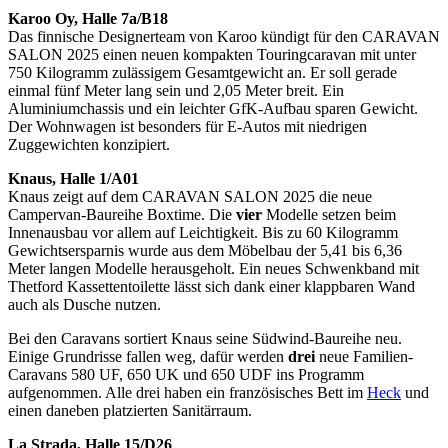
Karoo Oy, Halle 7a/B18
Das finnische Designerteam von Karoo kündigt für den CARAVAN
SALON 2025 einen neuen kompakten Touringcaravan mit unter
750 Kilogramm zulässigem Gesamtgewicht an. Er soll gerade
einmal fünf Meter lang sein und 2,05 Meter breit. Ein
Aluminiumchassis und ein leichter GfK-Aufbau sparen Gewicht.
Der Wohnwagen ist besonders für E-Autos mit niedrigen
Zuggewichten konzipiert.
Knaus, Halle 1/A01
Knaus zeigt auf dem CARAVAN SALON 2025 die neue
Campervan-Baureihe Boxtime. Die
vier
Modelle setzen beim
Innenausbau vor allem auf Leichtigkeit. Bis zu 60 Kilogramm
Gewichtsersparnis wurde aus dem Möbelbau der 5,41 bis 6,36
Meter langen Modelle herausgeholt. Ein neues Schwenkband mit
Thetford Kassettentoilette lässt sich dank einer klappbaren Wand
auch als Dusche nutzen.
Bei den Caravans sortiert Knaus seine Südwind-Baureihe neu.
Einige Grundrisse fallen weg, dafür werden
drei
neue Familien-
Caravans 580 UF, 650 UK und 650 UDF ins Programm
aufgenommen. Alle drei haben ein französisches Bett im
Heck
und
einen daneben platzierten Sanitärraum.
La Strada, Halle 15/D26