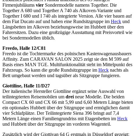
Firmenjubiläums
vier
Sondermodelle namens Together. Die
Together A 680 und Together A 740 als Alkoven-Variante und
Together I 680 und I 740 als integrierte Version. Alle vier bauen auf
dem Fiat Ducato auf und haben eine Rundsitzgruppe im
Heck
und
Längsbetten im Alkoven beziehungsweise im Hubbett über den
Fahrersitzen. Dazu eine großzügige Ausstattung mit Preisvorteil wie
bei Sondermodellen üblich.
Freedo, Halle 12/C81
Freedo ist die Tochtermarke des polnischen Kastenwagenausbauers
Affinity. Zum CARAVAN SALON 2025 zeigt sie den M 599 auf
Basis eines MAN TGE. Multifunktionalität steht im Mittelpunkt des
Fahrzeugs. So kann die große Rundsitzgruppe im
Heck
nachts als
Bett umgebaut werden und tagsüber als Sitzgruppe fungieren.
Giottiline, Halle 11/D27
Der italienische Hersteller Giottiline ergänzt seine Auswahl von
teilintegrierten Reisemobilen um
drei
neue Modelle. Die beiden
Compact CX 60 und CX 66 mit 5,99 und 6,60 Metern Länge bieten
ein optionales Hubbett über der Sitzgruppe und ermöglichen damit
vier Schlafplätze. Der Teilintegrierte Siena 396 bringt auf 7,4
Metern Länge einen Familiengrundriss mit Etagenbetten im
Heck
und Hubbett über der Sitzgruppe im vorderen Wagenteil.
Zusätzlich wird der Giottivan 64 G erstmals in Düsseldorf gezeigt: