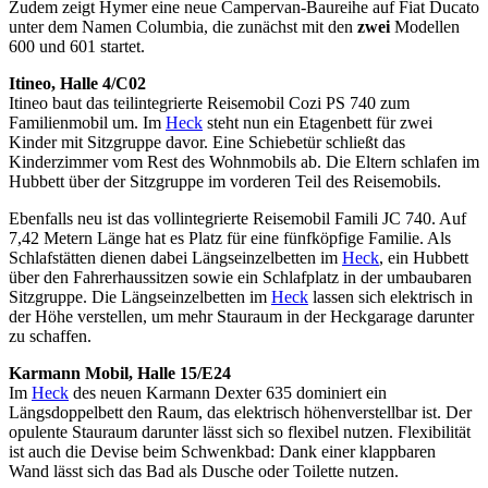
Zudem zeigt Hymer eine neue Campervan-Baureihe auf Fiat Ducato
unter dem Namen Columbia, die zunächst mit den
zwei
Modellen
600 und 601 startet.
Itineo, Halle 4/C02
Itineo baut das teilintegrierte Reisemobil Cozi PS 740 zum
Familienmobil um. Im
Heck
steht nun ein Etagenbett für zwei
Kinder mit Sitzgruppe davor. Eine Schiebetür schließt das
Kinderzimmer vom Rest des Wohnmobils ab. Die Eltern schlafen im
Hubbett über der Sitzgruppe im vorderen Teil des Reisemobils.
Ebenfalls neu ist das vollintegrierte Reisemobil Famili JC 740. Auf
7,42 Metern Länge hat es Platz für eine fünfköpfige Familie. Als
Schlafstätten dienen dabei Längseinzelbetten im
Heck
, ein Hubbett
über den Fahrerhaussitzen sowie ein Schlafplatz in der umbaubaren
Sitzgruppe. Die Längseinzelbetten im
Heck
lassen sich elektrisch in
der Höhe verstellen, um mehr Stauraum in der Heckgarage darunter
zu schaffen.
Karmann Mobil, Halle 15/E24
Im
Heck
des neuen Karmann Dexter 635 dominiert ein
Längsdoppelbett den Raum, das elektrisch höhenverstellbar ist. Der
opulente Stauraum darunter lässt sich so flexibel nutzen. Flexibilität
ist auch die Devise beim Schwenkbad: Dank einer klappbaren
Wand lässt sich das Bad als Dusche oder Toilette nutzen.