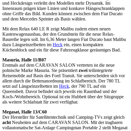
und Heckdesign verleiht den Modellen mehr Dynamik. Im
Innenraum prägen klare Linien und konkave Hängeschranklappen
ohne Griffe das Bild. Kunden können zwischen dem Fiat Ducato
und dem Mercedes Sprinter als Basis wählen.
Mit dem Relax 640 LE R zeigt Malibu zudem einen neuen
Kastenwagenausbau, der den Grundstein für die neue Relax-
Baureihe legen soll. Im 6,36 Meter langen Fiat Ducato baut Malibu
dazu Längseinzelbetten im
Heck
ein, einen kompakten
Küchenblock und ein für diese Fahrzeugklasse geräumiges Bad.
Masuria, Halle 11/B07
Erstmals auf dem CARAVAN SALON vertreten ist die neue
polnische Marke Masuria. Sie präsentiert
zwei
teilintegrierte
Reisemobile auf Basis des Ford Transit. Sie unterscheiden sich vor
allem durch die Bettenanordnung im Schlafbereich. Der 780 TL
setzt auf Längseinzelbetten im
Heck
, der 790 TL auf ein
Queensbett. Davor befindet sich jeweils ein Raumbad und der
Koch-/Wohnbereich. Optional ist ein Hubbett über der Sitzgruppe
als weitere Schlafstatt für zwei verfügbar.
Megasat, Halle 13/C60
Der Hersteller für Satellitentechnik und Camping-TVs zeigt gleich
acht
Neuheiten auf dem CARAVAN SALON. Mit der tragbaren
vollautomatische Sat-Anlage Campingman Portable 2 stellt Megasat