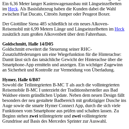
Ein 6,36 Meter langer Kastenwagenausbau mit Längseinzelbetten
im
Heck
. Als Basisfahrzeug haben die Kunden dabei die Wahl
zwischen Fiat Ducato, Citroën Jumper oder Peugeot Boxer.
Der Giottiline Siena 485 schließlich ist ein neues Alkoven-
Reisemobil mit 6,99 Metern Länge und Längseinzelbetten im
Heck
zusätzlich zum großen Alkovenbett über dem Fahrerhaus.
Goldschmitt, Halle 14/D05
Goldschmitt erweitert die Steuerung seiner RHC-
Zusatzluftfederungen um eine Wiegefunktion für die Hinterachse:
Damit lässt sich das tatsächliche Gewicht der Hinterachse über die
Smartphone-App ermitteln und anzeigen. Ein wichtiger Zugewinn
an Sicherheit und Kontrolle zur Vermeidung von Überladung.
Hymer, Halle 6/B07
Sowohl die Teilintegrierten B-MC T als auch die vollintegrierten
Reisemobile B-MC I unterzieht der Traditionshersteller aus Bad
Waldsee einem gründlichen Update. Neben dem neuen Design fällt
besonders der neu gestaltete Badbereich mit großzügiger Dusche ins
Auge sowie die smarte Hymer Connect App, durch die sich viele
Funktionen vom Smartphone aus prüfen und schalten lassen. Zu
Beginn stehen
zwei
teilintegrierte und
zwei
vollintegrierte
Grundrisse auf Basis des Mercedes Sprinter zur Auswahl.