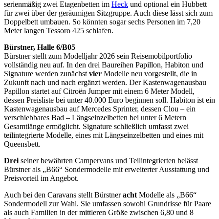
serienmäßig zwei Etagenbetten im
Heck
und optional ein Hubbett
für zwei über der geräumigen Sitzgruppe. Auch diese lässt sich zum
Doppelbett umbauen. So könnten sogar sechs Personen im 7,20
Meter langen Tessoro 425 schlafen.
Bürstner, Halle 6/B05
Bürstner stellt zum Modelljahr 2026 sein Reisemobilportfolio
vollständig neu auf. In den drei Baureihen Papillon, Habiton und
Signature werden zunächst
vier
Modelle neu vorgestellt, die in
Zukunft nach und nach ergänzt werden. Der Kastenwagenausbau
Papillon startet auf Citroën Jumper mit einem 6 Meter Modell,
dessen Preisliste bei unter 40.000 Euro beginnen soll. Habiton ist ein
Kastenwagenausbau auf Mercedes Sprinter, dessen Clou – ein
verschiebbares Bad – Längseinzelbetten bei unter 6 Metern
Gesamtlänge ermöglicht. Signature schließlich umfasst zwei
teilintegrierte Modelle, eines mit Längseinzelbetten und eines mit
Queensbett.
Drei
seiner bewährten Campervans und Teilintegrierten belässt
Bürstner als „B66“ Sondermodelle mit erweiterter Ausstattung und
Preisvorteil im Angebot.
Auch bei den Caravans stellt Bürstner
acht
Modelle als „B66“
Sondermodell zur Wahl. Sie umfassen sowohl Grundrisse für Paare
als auch Familien in der mittleren Größe zwischen 6,80 und 8