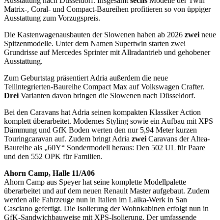
Ausstattung nach Düsseldorf. Insgesamt
sechs
Modelle der Twin
Matrix-, Coral- und Compact-Baureihen profitieren so von üppiger
Ausstattung zum Vorzugspreis.
Die Kastenwagenausbauten der Slowenen haben ab 2026
zwei
neue
Spitzenmodelle. Unter dem Namen Supertwin starten zwei
Grundrisse auf Mercedes Sprinter mit Allradantrieb und gehobener
Ausstattung.
Zum Geburtstag präsentiert Adria außerdem die neue
Teilintegrierten-Baureihe Compact Max auf Volkswagen Crafter.
Drei
Varianten davon bringen die Slowenen nach Düsseldorf.
Bei den Caravans hat Adria seinen kompakten Klassiker Action
komplett überarbeitet. Modernes Styling sowie ein Aufbau mit XPS
Dämmung und GfK Boden werten den nur 5,94 Meter kurzen
Touringcaravan auf. Zudem bringt Adria
zwei
Caravans der Altea-
Baureihe als „60Y“ Sondermodell heraus: Den 502 UL für Paare
und den 552 OPK für Familien.
Ahorn Camp, Halle 11/A06
Ahorn Camp aus Speyer hat seine komplette Modellpalette
überarbeitet und auf dem neuen Renault Master aufgebaut. Zudem
werden alle Fahrzeuge nun in Italien im Laika-Werk in San
Casciano gefertigt. Die Isolierung der Wohnkabinen erfolgt nun in
GfK-Sandwichbauweise mit XPS-Isolierung. Der umfassende