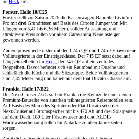
im
Heck
auf.
Forster, Halle 10/C25
Forster stellt zur Saison 2026 die Kastenwagen-Baureihe Livin’up
Pro mit
drei
Grundrissen auf Basis des Citroën Jumper vor. Mit
Längen von 5,41 bis 6,36 Metern, solider Ausstattung und
attraktivem Preis sollen vor allem Caravaning-Neueinsteiger
gewonnen werden.
Zudem präsentiert Forster mit den I 745 QF und I 745 EF
zwei
neue
Vollintegrierte in der Einsteigerklasse. Der 745 EF setzt dabei auf
Längseinzelbetten im
Heck
, der 745 QF auf ein zentrales
Doppelbett. Davor befindet sich ein Raumbad mit Dusche und
schließlich die Küche und die Sitzgruppe. Beide Vollintegrierten
sind 7,45 Meter lang und bauen auf dem Fiat Ducato-Chassis auf.
Frankia, Halle 17/B22
Der Next:Cruiser 7.6 L soll für Frankia die Keimzelle einer neuen
Premium-Baureihe von autarken teilintegrierten Reisemobilen sein.
Auf Basis des Mercedes Sprinter oder Fiat Ducato setzt der
Next:Cruiser auf Stromspeicher mit bis 470 Ah und drei Solarpanele
auf dem Dach. 180 Liter Frischwasser und eine ALDE-
Warmwasserheizung sollen für Autarkie zu allen Jahreszeiten
sorgen.
Zusätzlich präsentiert Frankia anlässlich des 65 Jährigen