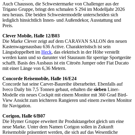
Auch Chausson, die Schwestermarke von Challenger aus der
Trigano Gruppe, bringt den schmalen S 294 im Modelljahr 2026
neu heraus. Die beiden Schwestermodelle unterscheiden sich
lediglich hinsichtlich Innen- und Außendekor, Ausstattung und
Preis.
Clever Mobile, Halle 12/B03
Die Marke Clever zeigt auf dem CARAVAN SALON den neuen
Kastenwagenausbau 636 Active. Charakteristisch ist sein
Längsdoppelbett im
Heck
, das elektrisch in der Höhe verstellt
werden kann und so darunter viel Stauraum für sperrige Sportgeräte
schafft. Basis des Ausbaus ist ein Citroën Jumper oder Fiat Ducato
mit einer Länge von 6,36 Metern.
Concorde Reisemobile, Halle 16/E24
Concorde hat seine Carver-Baureihe überarbeitet. Ebenfalls auf
Iveco Daily bis 7,5 Tonnen gebaut, erhalten die
sieben
Liner-
Modelle ein neues Cockpit mit einem Monitor mit 360 Grad Bird-
View Ansicht zum leichteren Rangieren und einem zweiten Monitor
für Navigation.
Corigon, Halle 6/B07
Die Hymer Gruppe erweitert ihr Produktangebot gleich um eine
neue Marke. Unter dem Namen Corigon sollen in Zukunft
Reisemobile präsentiert werden, die sich auf das Wesentliche