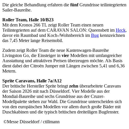
Die gleiche Behandlung erfahren die
fünf
Grundrisse teilintegrierten
Sailer-Baureihe.
Roller Team, Halle 10/B23
Mit dem Kronos 266 TL zeigt Roller Team einen neuen
Teilintegrierten auf dem CARAVAN SALON: Queensbett im
Heck
,
davor ein Raumbad und Koch-/Wohnbereich im
Bug
kennzeichnen
das 7,45 Meter lange Reisemobil.
Zudem zeigt Roller Team die neue Kastenwagen-Baureihe
Livingston Go, die Einsteiger in
vier
Modellen mit umfangreicher
Ausstattung und attraktiven Preisen überzeugen möchte. Als Basis
dient dabei der Citroën Jumper mit Längen zwischen 5,41 und 6,36
Metern.
Sprite Caravans, Halle 7a/A12
Der britische Hersteller Sprite bringt
zehn
überarbeitete Caravans
der Saison 2026 mit nach Düsseldorf. Vier Modelle aus der
Mondial-Baureihe und sechs Grundrisse aus der Cruzer-
Modellpalette stehen zur Wahl. Die Grundrisse unterscheiden sich
von den europäischen Modellen vor allem durch große Bäder mit
Duschkabinen und die typisch britischen dreiteiligen Bugfenster.
©Messe Düsseldorf / ctillmann