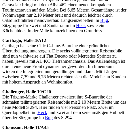
Caravelair bringt mit dem Alba 462 einen neuen kompakten
Touringcaravan auf den Markt. Bei 6,65 Metern Gesamtlänge ist der
Wohnwagen nur 2,10 Meter breit und dadurch leichter durch
Ortsdurchfahrten manövrierbar. Längseinzelbetten im
Bug
,
Sitzgruppe für zwei und Sanitärraum im
Heck
sowie ein
Küchenblock in der Mitte kennzeichnen den Grundriss.
Carthago, Halle 4/A12
Carthago hat seine Chic C-Line-Baureihe einer gründlichen
Überarbeitung unterzogen. Die
sechs
vollintegrierten Reisemobile
sind nun wahlweise auf Fiat Ducato oder Mercedes Sprinter zu
haben, jeweils mit AL-KO Tiefrahmenchassis. Das Außendesign ist
durch eine neue Front dynamischer geworden. Im Innenraum
wirken die Integrierten nun geradliniger und klarer. Mit Längen
zwischen 7,39 und 8,78 Metern richten sich die Modelle an Kunden
mit hohem Anspruch an Wohnkomfort.
Challenger, Halle 10/C20
Die Trigano-Marke Challenger erweitert ihre S-Baureihe der
schmalen teilintegrierten Reisemobile mit 2,10 Metern Breite um das
neue Modell S 294. Hier finden vier Personen Platz. Zwei im
Querdoppelbett im
Heck
und zwei auf dem serienmäßigen Hubbett
über der Sitzgruppe im
Bug
des S 294.
Chausson, Halle 11/A45