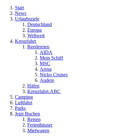
Start
News
Urlaubsziele
Deutschland
Europa
Weltweit
Kreuzfahrt
Reedereien
AIDA
Mein Schiff
MSC
Arosa
Nicko Cruises
Andere
Häfen
Kreuzfahrt-ABC
Camping
Luftfahrt
Parks
Jetzt Buchen
Reisen
Ferienhäuser
Mietwagen