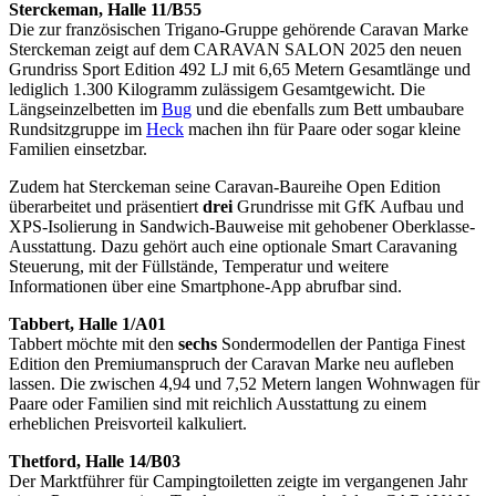
Sterckeman, Halle 11/B55
Die zur französischen Trigano-Gruppe gehörende Caravan Marke
Sterckeman zeigt auf dem CARAVAN SALON 2025 den neuen
Grundriss Sport Edition 492 LJ mit 6,65 Metern Gesamtlänge und
lediglich 1.300 Kilogramm zulässigem Gesamtgewicht. Die
Längseinzelbetten im
Bug
und die ebenfalls zum Bett umbaubare
Rundsitzgruppe im
Heck
machen ihn für Paare oder sogar kleine
Familien einsetzbar.
Zudem hat Sterckeman seine Caravan-Baureihe Open Edition
überarbeitet und präsentiert
drei
Grundrisse mit GfK Aufbau und
XPS-Isolierung in Sandwich-Bauweise mit gehobener Oberklasse-
Ausstattung. Dazu gehört auch eine optionale Smart Caravaning
Steuerung, mit der Füllstände, Temperatur und weitere
Informationen über eine Smartphone-App abrufbar sind.
Tabbert, Halle 1/A01
Tabbert möchte mit den
sechs
Sondermodellen der Pantiga Finest
Edition den Premiumanspruch der Caravan Marke neu aufleben
lassen. Die zwischen 4,94 und 7,52 Metern langen Wohnwagen für
Paare oder Familien sind mit reichlich Ausstattung zu einem
erheblichen Preisvorteil kalkuliert.
Thetford, Halle 14/B03
Der Marktführer für Campingtoiletten zeigte im vergangenen Jahr