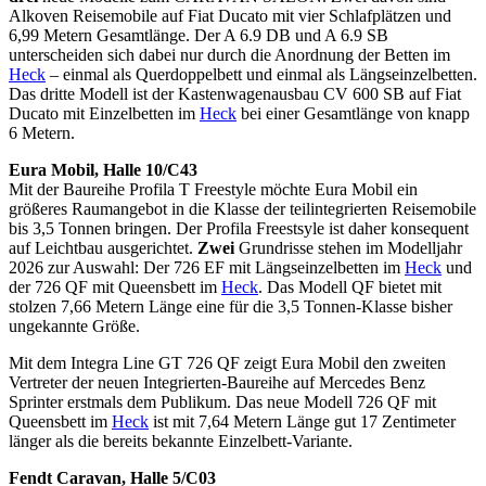
Alkoven Reisemobile auf Fiat Ducato mit vier Schlafplätzen und
6,99 Metern Gesamtlänge. Der A 6.9 DB und A 6.9 SB
unterscheiden sich dabei nur durch die Anordnung der Betten im
Heck
– einmal als Querdoppelbett und einmal als Längseinzelbetten.
Das dritte Modell ist der Kastenwagenausbau CV 600 SB auf Fiat
Ducato mit Einzelbetten im
Heck
bei einer Gesamtlänge von knapp
6 Metern.
Eura Mobil, Halle 10/C43
Mit der Baureihe Profila T Freestyle möchte Eura Mobil ein
größeres Raumangebot in die Klasse der teilintegrierten Reisemobile
bis 3,5 Tonnen bringen. Der Profila Freestsyle ist daher konsequent
auf Leichtbau ausgerichtet.
Zwei
Grundrisse stehen im Modelljahr
2026 zur Auswahl: Der 726 EF mit Längseinzelbetten im
Heck
und
der 726 QF mit Queensbett im
Heck
. Das Modell QF bietet mit
stolzen 7,66 Metern Länge eine für die 3,5 Tonnen-Klasse bisher
ungekannte Größe.
Mit dem Integra Line GT 726 QF zeigt Eura Mobil den zweiten
Vertreter der neuen Integrierten-Baureihe auf Mercedes Benz
Sprinter erstmals dem Publikum. Das neue Modell 726 QF mit
Queensbett im
Heck
ist mit 7,64 Metern Länge gut 17 Zentimeter
länger als die bereits bekannte Einzelbett-Variante.
Fendt Caravan, Halle 5/C03