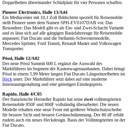
Doppelbetten übereinander Schlafplatz für vier Personen schaffen.
Pioneer Electronics, Halle 13/A44
Ein Mediacenter mit 10,1 Zoll Bildschirm speziell für Reisemobile
stellt Pioneer unter dem Namen SPH-EV0107DAB vor. Das
Besondere: Das Modell gibt es als Ein- und Zwei-Schacht Variante
und es lässt sich auf alle gängigen Basisfahrzeuge für Reisemobile
anpassen: Fiat Ducato und die Stellantis-Schwestermodelle,
Mercedes Sprinter, Ford Transit, Renault Master und Volkswagen
Transporter.
Pössl, Halle 12/A02
Der neue Pössl Summit 600 L ergänzt die Auswahl des
Marktführers im Segment der Kastenwagenausbauten. Dabei bringt
Pössl in einem 5,99 Meter langen Fiat Ducato Längseinzelbetten im
Heck
unter. Der Marktführer setzt dabei auf eine moderne
Innenraumgestaltung und eine günstigen Einstiegspreis.
Rapido, Halle 4/C05
Der französische Hersteller Rapido hat seine
zwei
vollintegrierten
Reisemobile 850F und 80dF vollständig überarbeitet. Die neuen
Modelle erhalten eine neue Front mit größerer Windschutzscheibe
für bessere Sicht und bessere Geräuschdämmung. Der 80 dF erhält
zudem auch ein neues Heckdesign. Basis der Vollintegrierten ist der
Fiat Ducato.