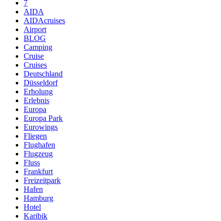
7
AIDA
AIDAcruises
Airport
BLOG
Camping
Cruise
Cruises
Deutschland
Düsseldorf
Erholung
Erlebnis
Europa
Europa Park
Eurowings
Fliegen
Flughafen
Flugzeug
Fluss
Frankfurt
Freizeitpark
Hafen
Hamburg
Hotel
Karibik