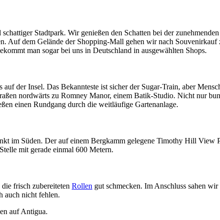
 schattiger Stadtpark. Wir genießen den Schatten bei der zunehmenden
. Auf dem Gelände der Shopping-Mall gehen wir nach Souvenirkauf zu 
er bekommt man sogar bei uns in Deutschland in ausgewählten Shops.
uf der Insel. Das Bekannteste ist sicher der Sugar-Train, aber Mensch
Straßen nordwärts zu Romney Manor, einem Batik-Studio. Nicht nur bunt
ießen einen Rundgang durch die weitläufige Gartenanlage.
spunkt im Süden. Der auf einem Bergkamm gelegene Timothy Hill View Po
e Stelle mit gerade einmal 600 Metern.
die frisch zubereiteten
Rollen
gut schmecken. Im Anschluss sahen wir d
 auch nicht fehlen.
en auf Antigua.