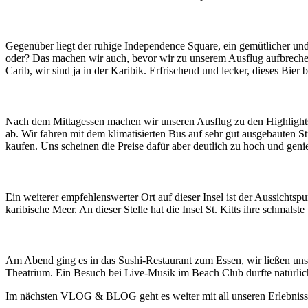
Gegenüber liegt der ruhige Independence Square, ein gemütlicher und
oder? Das machen wir auch, bevor wir zu unserem Ausflug aufbrechen
Carib, wir sind ja in der Karibik. Erfrischend und lecker, dieses Bi
Nach dem Mittagessen machen wir unseren Ausflug zu den Highlights a
ab. Wir fahren mit dem klimatisierten Bus auf sehr gut ausgebauten 
kaufen. Uns scheinen die Preise dafür aber deutlich zu hoch und gen
Ein weiterer empfehlenswerter Ort auf dieser Insel ist der Aussicht
karibische Meer. An dieser Stelle hat die Insel St. Kitts ihre schmalst
Am Abend ging es in das Sushi-Restaurant zum Essen, wir ließen uns 
Theatrium. Ein Besuch bei Live-Musik im Beach Club durfte natürlich
Im nächsten VLOG & BLOG geht es weiter mit all unseren Erlebniss