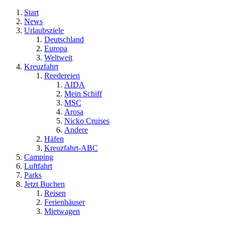
Start
News
Urlaubsziele
Deutschland
Europa
Weltweit
Kreuzfahrt
Reedereien
AIDA
Mein Schiff
MSC
Arosa
Nicko Cruises
Andere
Häfen
Kreuzfahrt-ABC
Camping
Luftfahrt
Parks
Jetzt Buchen
Reisen
Ferienhäuser
Mietwagen