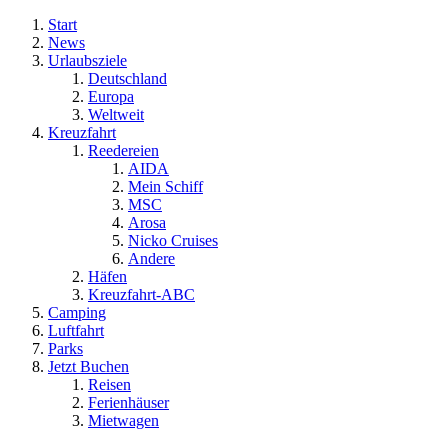
Start
News
Urlaubsziele
Deutschland
Europa
Weltweit
Kreuzfahrt
Reedereien
AIDA
Mein Schiff
MSC
Arosa
Nicko Cruises
Andere
Häfen
Kreuzfahrt-ABC
Camping
Luftfahrt
Parks
Jetzt Buchen
Reisen
Ferienhäuser
Mietwagen