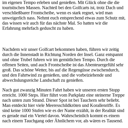
im eigenen Tempo erleben und genießen. Mit Glück ohne die die
touristischen Massen. Nachteil bei den Golfcarts ist, trotz Dach und
verschließbarer Frontscheibe, wenn es stark regnet, wird man
unweigerlich nass. Nehmt euch entsprechend etwas zum Schutz mit,
das wissen wir auch für das nächste Mal. So hatten wir die
Erfahrung mehrfach geduscht zu haben.
Nachdem wir unser Golfcart bekommen haben, führen wir zeitig
durch die Innenstadt in Richtung Norden der Insel. Ganz entspannt
und ohne Trubel fuhren wir im gemütlichen Tempo. Durch die
offenen Seiten, und auch Frontscheibe ist das Abenteuergefühl sehr
groß. Das schöne Wetter, bis auf die Regengüsse zwischendurch,
und den Fahrtwind zu genießen, und die vorbeiziehende und
abwechslungsreiche Landschaft zu genießen.
Nach gut zwanzig Minuten Fahrt haben wir unseren ersten Stopp
erreicht. 1000 Steps. Hier führt vom Parkplatz eine steinerne Treppe
nach unten zum Strand. Dieser Spot ist bei Tauchern sehr beliebt.
Man entdeckt hier viele Meeresschildkröten und Korallenriffe. Es
sind keine 1000 Stufen wie es der Name erzählt, in der Realität sind
es gerade mal ein Viertel davon. Wahrscheinlich kommt es einem
nach einem Tauchgang oder Ähnlichem vor, als wären es Tausend.