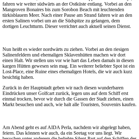
fahren wir weiter südwärts an der Ostküste entlang. Vorbei an den
Mangroven Bonaires bis zum Sorobon Beach mit leuchtenden
türkisblauem Meer. Nach einer Pause am Strand fahren wir an den
ersten Salinen vorbei um an die Südspitze zu gelangen, dem
dortigen Leuchtturm. Dieser verrichtet auch aktuell seinen Dienst.
Nun heißt es wieder nordwärts zu ziehen. Vorbei an den riesigen
Salinenfeldern und ehemaligen Sklavenhütten machen wir dort
einen Halt. Wir stellen uns vor wie hart das Leben damals in diesen
kargen Hütten gewesen sein mag. Ein weiterer beliebter Spot ist ein
Lost-Place, eine Ruine eines ehemaligen Hotels, die wir auch kurz
besichtig haben.
Zurück in der Hauptstadt geben wir nach diesen wunderbaren
Eindrücken unser Golfcart zurück, legen uns auf dem Schiff erst
einmal trocken, bevor wir durch die Gassen der Stadt ziehen, einen
Markt besuchen und auch, wie halt alle Touristen, Souvenirs kaufen.
Am Abend geht es auf AIDA Perla, nachdem wir abgelegt haben,
feiern. Das können wir auch, da ein Seetag vor uns liegt. Wir
besuchen unter anderem die beliebte Silent-Part auf den Schiffen der