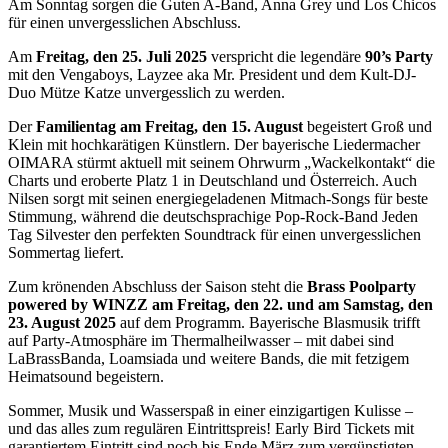
Am Sonntag sorgen die Guten A-Band, Anna Grey und Los Chicos
für einen unvergesslichen Abschluss.
Am
Freitag, den 25. Juli 2025
verspricht die legendäre
90’s Party
mit den Vengaboys, Layzee aka Mr. President und dem Kult-DJ-
Duo Mütze Katze unvergesslich zu werden.
Der
Familientag am Freitag, den 15. August
begeistert Groß und
Klein mit hochkarätigen Künstlern. Der bayerische Liedermacher
OIMARA stürmt aktuell mit seinem Ohrwurm „Wackelkontakt“ die
Charts und eroberte Platz 1 in Deutschland und Österreich. Auch
Nilsen sorgt mit seinen energiegeladenen Mitmach-Songs für beste
Stimmung, während die deutschsprachige Pop-Rock-Band Jeden
Tag Silvester den perfekten Soundtrack für einen unvergesslichen
Sommertag liefert.
Zum krönenden Abschluss der Saison steht die
Brass Poolparty
powered by WINZZ
am Freitag, den 22. und am Samstag, den
23. August 2025
auf dem Programm. Bayerische Blasmusik trifft
auf Party-Atmosphäre im Thermalheilwasser – mit dabei sind
LaBrassBanda, Loamsiada und weitere Bands, die mit fetzigem
Heimatsound begeistern.
Sommer, Musik und Wasserspaß in einer einzigartigen Kulisse –
und das alles zum regulären Eintrittspreis! Early Bird Tickets mit
garantiertem Eintritt sind noch bis Ende März zum vergünstigten