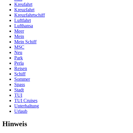
Kreufahrt
Kreuzfahrt
Kreuzfahrtschiff
Luftfahrt
Lufthansa
Meer
Mein
Mein Schiff
MSC
Neu
Park
Perla
Reisen
Schiff
Sommer
Spass
Stadt
TUI
TUI Cruises
Unterhaltung
Urlaub
Hinweis