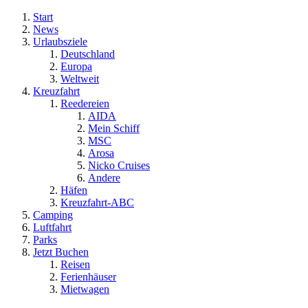
Start
News
Urlaubsziele
Deutschland
Europa
Weltweit
Kreuzfahrt
Reedereien
AIDA
Mein Schiff
MSC
Arosa
Nicko Cruises
Andere
Häfen
Kreuzfahrt-ABC
Camping
Luftfahrt
Parks
Jetzt Buchen
Reisen
Ferienhäuser
Mietwagen