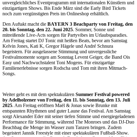
unvergleichliches Eventprogramm mit internationalen Künstlern und
einzigartigen Shows. Bis Ende März sind die Early Bird Tickets
noch zum vergünstigten Preis im Onlineshop erhältlich.
Den Auftakt macht die
BAYERN 3 Beachparty von Freitag, den
20. bis Sonntag, den 22. Juni 2025
. Sommer, Sonne und
mitreißende Live-Acts sorgen für Partyvibes im Urlaubsparadies.
Am Freitag startet DJ Tonic mit heißen Beats, bevor am Samstag
Kelvin Jones, Kati K, Gregor Hägele und André Schnura
begeistern. Für ausgelassene Stimmung und unvergessliche
Festivalmomente sorgen am Sonntag Levent Geiger, die Band Ois
Easy und Nachwuchstalent Toni Mogens. Für einzigartige
Familienerlebnisse sorgen Rodscha und Tom mit ihren Mitmach-
Songs.
Weiter geht es mit dem spektakulären
Summer Festival powered
by Adelholzener von Freitag, den 11. bis Sonntag, den 13. Juli
2025
. Am Freitag eröffnen Maël & Jonas sowie Brunke mit
entspannten Rhythmen und guter Laune das Festival. Am Samstag
sorgt Alexander Eder mit seiner tiefen Stimme und energiegeladenen
Performance für Stimmung, während The Monroes und das DJ-Duo
Beachbag die Menge im Wasser zum Tanzen bringen. Zudem
begeistert Jannik Freestyle mit einer spektakulären Fußball-Show.