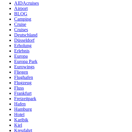
AIDAcruises
Airport
BLOG
Camping
Cruise
Cruises
Deutschland
Düsseldorf
Erholung
Erlebnis
Europa
Europa Park
Eurowings
Fliegen
Flughafen
Flugzeug
Fluss
Frankfurt
Freizeitpark
Hafen
Hamburg
Hotel
Karibik
Kiel
Kreufahrt