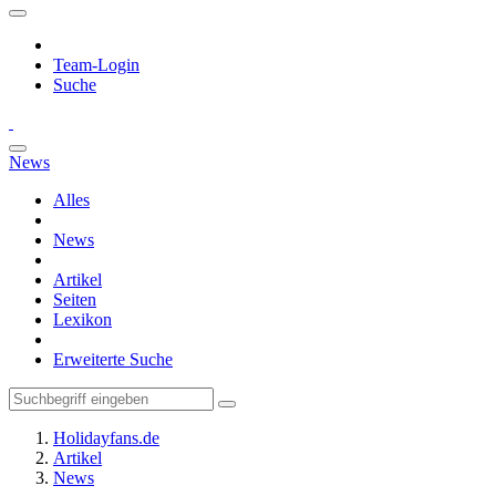
Team-Login
Suche
News
Alles
News
Artikel
Seiten
Lexikon
Erweiterte Suche
Holidayfans.de
Artikel
News