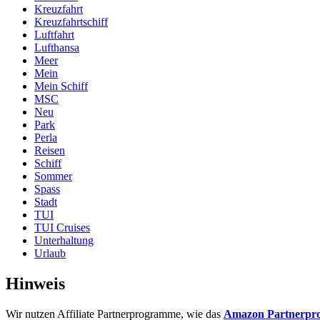
Kreuzfahrt
Kreuzfahrtschiff
Luftfahrt
Lufthansa
Meer
Mein
Mein Schiff
MSC
Neu
Park
Perla
Reisen
Schiff
Sommer
Spass
Stadt
TUI
TUI Cruises
Unterhaltung
Urlaub
Hinweis
Wir nutzen Affiliate Partnerprogramme, wie das
Amazon Partnerp