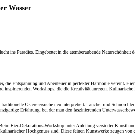
ter Wasser
cht ins Paradies. Eingebettet in die atemberaubende Naturschönheit der
ier, die Entspannung und Abenteuer in perfekter Harmonie vereint. Hie
 inspirierenden Workshops, die die Kreativität anregen. Kulinarische K
aditionelle Ostereiersuche neu interpretiert. Taucher und Schnorchle
einzigartige Erfahrung, bei der man den faszinierenden Unterwasserbewoh
n. Beim Eier-Dekorations-Workshop unter Anleitung versierter Kunsthan
kulinarischer Hochgenuss sind. Diese feinen Kunstwerke zeugen von de