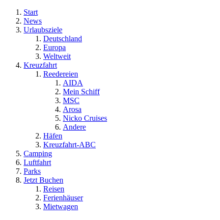
Start
News
Urlaubsziele
Deutschland
Europa
Weltweit
Kreuzfahrt
Reedereien
AIDA
Mein Schiff
MSC
Arosa
Nicko Cruises
Andere
Häfen
Kreuzfahrt-ABC
Camping
Luftfahrt
Parks
Jetzt Buchen
Reisen
Ferienhäuser
Mietwagen