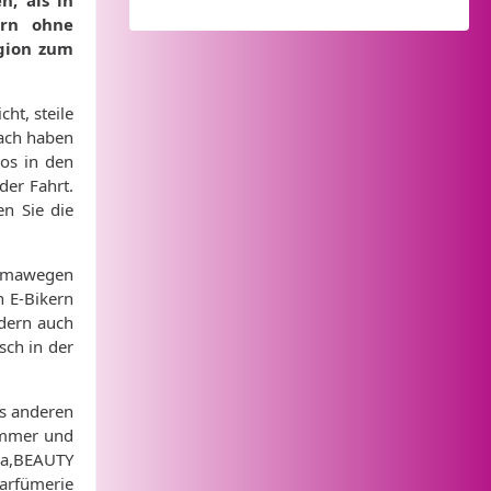
n, als in
ern ohne
gion zum
ht, steile
bach haben
los in den
der Fahrt.
n Sie die
oramawegen
n E-Bikern
ndern auch
sch in der
as anderen
Zimmer und
va,BEAUTY
arfümerie