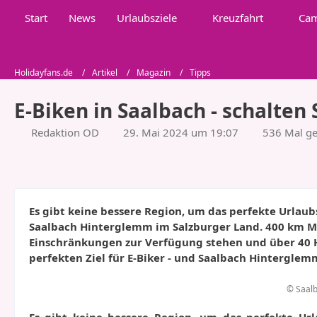
Start
News
Urlaubsziele
Kreuzfahrt
Ca
Holidayfans.de
Artikel
Magazin
Tipps
E-Biken in Saalbach - schalten
Redaktion OD
29. Mai 2024 um 19:07
536 Mal ge
Es gibt keine bessere Region, um das perfekte Urlaubs
Saalbach Hinterglemm im Salzburger Land. 400 km Mo
Einschränkungen zur Verfügung stehen und über 40 
perfekten Ziel für E-Biker - und Saalbach Hinterglem
© Saalb