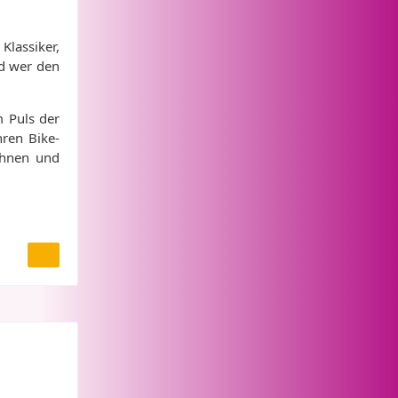
Klassiker,
nd wer den
m Puls der
hren Bike-
ahnen und