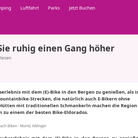
mping
Luftfahrt
Parks
Jetzt Buchen
 Sie ruhig einen Gang höher
lesen
erlebnis mit dem (E)-Bike in den Bergen zu genießen, als i
untainbike-Strecken, die natürlich auch E-Bikern ohne
Hütten mit traditionellen Schmankerln machen die Regio
m zu einem der besten Bike-Eldorados.
ach Biken - Moritz Ablinger