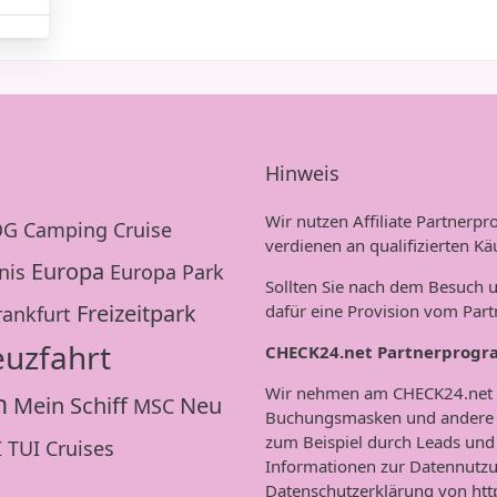
Hinweis
Wir nutzen Affiliate Partner
OG
Camping
Cruise
verdienen an qualifizierten Kä
Europa
nis
Europa Park
Sollten Sie nach dem Besuch u
Freizeitpark
dafür eine Provision vom Part
rankfurt
euzfahrt
CHECK24.net Partnerprog
Wir nehmen am CHECK24.net P
n
Mein Schiff
Neu
MSC
Buchungsmasken und andere W
zum Beispiel durch Leads und 
I
TUI Cruises
Informationen zur Datennutzu
Datenschutzerklärung von
htt