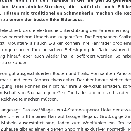
aubserlebnis mit dem (E)-Bike in den Bergen zu genieße
km Mountainbike-Strecken, die natürlich auch E-Bik
0 Hütten mit traditionellen Schmankerln machen die Re
m zu einem der besten Bike-Eldorados.
liebtheit, da die elektrische Unterstützung den Fahrern ermöglic
g die wunderschöne Umgebung zu genießen. Die Bergbahnen Saal
sst. Mountain- als auch E-Biker können ihre Fahrräder problem
erungen sorgen für eine sichere Befestigung der Räder während 
 hinauf- aber auch wieder ins Tal befördert werden. So habe
r zu erkunden.
 von gut ausgeschilderten Routen und Trails. Von sanften Pan
eschmack und jedes Können etwas dabei. Darüber hinaus stehen de
ügung. Hier können sie nicht nur ihre Bike-Akkus aufladen, so
schaft von Saalbach genießen. Die Ladestationen sind strategi
ie Reichweite machen müssen.
angesagt. Das eva,Village - ein 4-Sterne-superior Hotel der etw
bliert. Hier trifft alpines Flair auf lässige Eleganz. Großzügige 
en Möbeln ausgestattet sind, laden zum Wohlfühlen ein. Im e
uhause gibt es einen eigenen Shop mit exklusiver Kosmetik, P