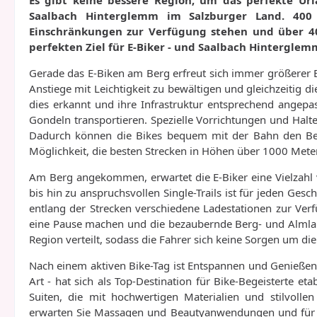
Es gibt keine bessere Region, um das perfekte Url
Saalbach Hinterglemm im Salzburger Land. 400 
Einschränkungen zur Verfügung stehen und über 4
perfekten Ziel für E-Biker - und Saalbach Hinterglem
Gerade das E-Biken am Berg erfreut sich immer größerer Be
Anstiege mit Leichtigkeit zu bewältigen und gleichzeiti
dies erkannt und ihre Infrastruktur entsprechend angepa
Gondeln transportieren. Spezielle Vorrichtungen und Halt
Dadurch können die Bikes bequem mit der Bahn den Berg
Möglichkeit, die besten Strecken in Höhen über 1000 Mete
Am Berg angekommen, erwartet die E-Biker eine Vielzahl
bis hin zu anspruchsvollen Single-Trails ist für jeden G
entlang der Strecken verschiedene Ladestationen zur Verf
eine Pause machen und die bezaubernde Berg- und Almland
Region verteilt, sodass die Fahrer sich keine Sorgen um d
Nach einem aktiven Bike-Tag ist Entspannen und Genießen 
Art - hat sich als Top-Destination für Bike-Begeisterte eta
Suiten, die mit hochwertigen Materialien und stilvoll
erwarten Sie Massagen und Beautyanwendungen und für Z