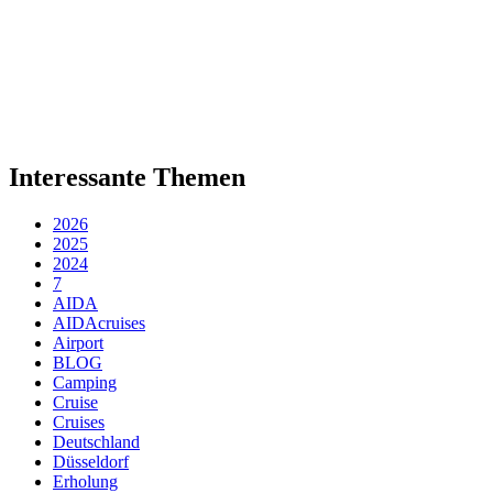
Interessante Themen
2026
2025
2024
7
AIDA
AIDAcruises
Airport
BLOG
Camping
Cruise
Cruises
Deutschland
Düsseldorf
Erholung