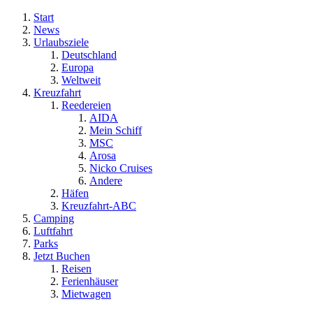
Start
News
Urlaubsziele
Deutschland
Europa
Weltweit
Kreuzfahrt
Reedereien
AIDA
Mein Schiff
MSC
Arosa
Nicko Cruises
Andere
Häfen
Kreuzfahrt-ABC
Camping
Luftfahrt
Parks
Jetzt Buchen
Reisen
Ferienhäuser
Mietwagen