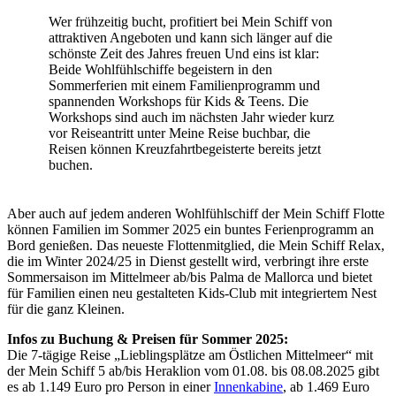
Wer frühzeitig bucht, profitiert bei Mein Schiff von
attraktiven Angeboten und kann sich länger auf die
schönste Zeit des Jahres freuen Und eins ist klar:
Beide Wohlfühlschiffe begeistern in den
Sommerferien mit einem Familienprogramm und
spannenden Workshops für Kids & Teens. Die
Workshops sind auch im nächsten Jahr wieder kurz
vor Reiseantritt unter Meine Reise buchbar, die
Reisen können Kreuzfahrtbegeisterte bereits jetzt
buchen.
Aber auch auf jedem anderen Wohlfühlschiff der Mein Schiff Flotte
können Familien im Sommer 2025 ein buntes Ferienprogramm an
Bord genießen. Das neueste Flottenmitglied, die Mein Schiff Relax,
die im Winter 2024/25 in Dienst gestellt wird, verbringt ihre erste
Sommersaison im Mittelmeer ab/bis Palma de Mallorca und bietet
für Familien einen neu gestalteten Kids-Club mit integriertem Nest
für die ganz Kleinen.
Infos zu Buchung & Preisen für Sommer 2025:
Die 7-tägige Reise „Lieblingsplätze am Östlichen Mittelmeer“ mit
der Mein Schiff 5 ab/bis Heraklion vom 01.08. bis 08.08.2025 gibt
es ab 1.149 Euro pro Person in einer
Innenkabine
, ab 1.469 Euro